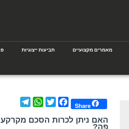
מאמרים מקצועיים
תביעות ייצוגיות
פר
T
W
T
F
Share
e
h
w
a
האם ניתן לכרות הסכם מקרקעין
l
a
i
c
פה?