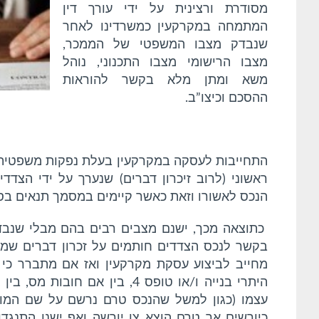
מסודרת ורצינית על ידי עורך דין
המתמחה במקרקעין כמשרדינו לאחר
שנבדק מצבו המשפטי של הממכר,
מצבו הרישומי מצבו התכנוני, נוהל
משא ומתן מלא בקשר להוראות
ההסכם וכיצו”ב.
התחייבות לעסקה במקרקעין בעלת נפקות משפטית 
ראשוני (לרוב זיכרון דברים) שנערך על ידי הצד
הנכס לאשורו וזאת כאשר קיימים במסמך תנאים בסי
כתוצאה מכך, ישנם מצבים רבים בהם מבלי שנבדק
בקשר לנכס הצדדים חותמים על זכרון דברים ש
מחייב לביצוע עסקת מקרקעין ואז אם מתברר כי י
היתרי בנייה ו/או טופס 4, בין אם
עצמו (כגון למשל שהנכס טרם נרשם על שם המוכ
כיורשים אך טרם הוצא צו יורשה ואף ישנן התנגדו