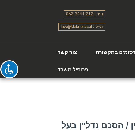
נייד : 052-3444-212
מייל : law@klekner.co.il
סומים בתקשורת
צור קשר
פרופיל משרד
 / הסכם נדל”ן בעל