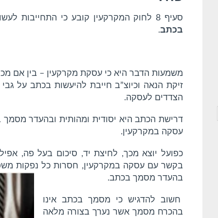
e
t
t
e
סעיף 8 לחוק המקרקעין קובע כי התחייבות לעשות עסקה במקרקעין טעונה
g
s
t
b
בכתב
.
r
A
e
o
a
p
r
o
משמעות הדבר היא כי עסקת מקרקעין – בין אם מכיר
m
p
k
זיקת הנאה וכיוצ”ב חייבת להיעשות בכתב על גבי 
הצדדים לעסקה.
דרישת הכתב היא יסודית ומהותית ובהעדר מסמך ב
עסקה במקרקעין.
כפועל יוצא מכך, לחיצת יד, סיכום בעל פה, אפי
בקשר עם עסקה במקרקעין, חסרות כל נפקות משפט
בהעדר מסמך בכתב.
חשוב להדגיש כי מסמך בכתב אינו
בהכרח מסמך אשר נערך בצורה מלאה