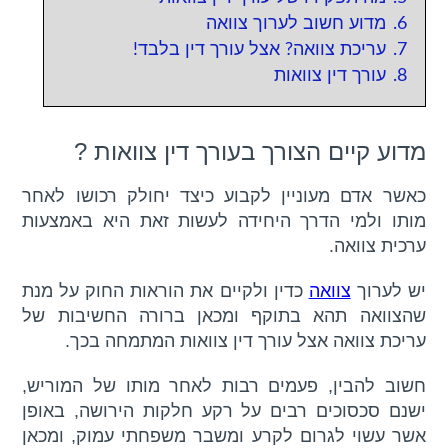
סמן קישורים
font_download
6.
מדוע חשוב לערוך צוואה
7.
עריכת צוואה? אצל עורך דין בלבד!
לאפס
cached
8.
עורך דין צוואות
את
כל
האפשרויות
מדוע קיים הצורך בעורך דין צוואות ?
כאשר אדם מעוניין לקבוע כיצד יחולק רכושו לאחר
מותו ולמי הדרך היחידה לעשות זאת היא באמצעות
ערכית צוואה.
יש לערוך
צוואה
כדין ולקיים את הוראות החוק על מנת
שהצוואה תהא בתוקף ומכאן ברורה החשיבות של
עריכת צוואה אצל עורך דין צוואות המתמחה בכך.
חשוב להבין, פעמים רבות לאחר מותו של המוריש,
ישנם סכסוכים רבים על רקע חלקות הירושה, באופן
אשר עשוי לגרום לקרע ומשבר משפחתי עמוק, ומכאן