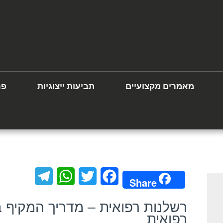
מאמרים מקצועיים
תביעות ייצוגיות
פר
T
W
T
F
Share
e
h
w
a
רשלנות רפואית – מדריך המקיף 
l
a
i
c
רפואית