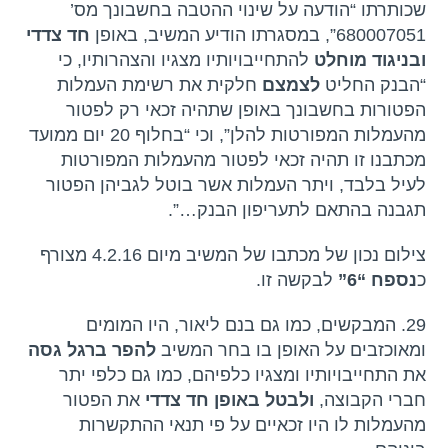
שכותרתו “הודעה על שינוי ההטבה בחשבונך מס’
680007051”, במסגרתו הודיע המשיב, באופן
חד צדדי
ובניגוד מוחלט
להתחייבויותיו מצגיו והצהרותיו, כי
“הבנק החליט
לצמצם
חלקית את רשימת העמלות
הפטורות בחשבונך באופן שתהיה זכאי רק לפטור
מהעמלות המפורטות להלן”, וכי “בחלוף 20 יום ממועד
מכתבנו זו תהיה זכאי לפטור מהעמלות המפורטות
לעיל בלבד, ויתר העמלות אשר בוטל לגביהן הפטור
תגבנה בהתאם לתעריפון הבנק…”.
צילום נכון של מכתבו של המשיב מיום 4.2.16 מצורף
כ
נספח “6”
לבקשה זו.
29. המבקשים, כמו גם בנם ליאור, היו המומים
ומאוכזבים על האופן בו בחר המשיב
להפר ברגל גסה
את התחייבויותיו ומצגיו כלפיהם, כמו גם כלפי יתר
חברי הקבוצה,
ולבטל באופן חד צדדי
את הפטור
מהעמלות לו היו זכאיים על פי תנאי ההתקשרות