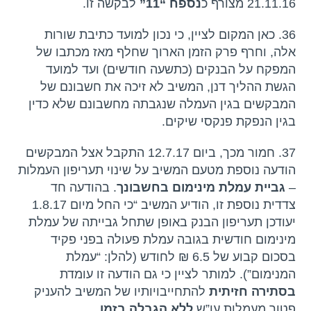
21.11.16 מצורף כ
נספח “11”
לבקשה זו.
36. כאן המקום לציין, כי נכון למועד כתיבת שורות
אלה, וחרף פרק הזמן הארוך שחלף מאז מכתבו של
המפקח על הבנקים (כתשעה חודשים) ועד למועד
הגשת ההליך דנן, המשיב לא זיכה את חשבונם של
המבקשים בגין העמלה שנגבתה מחשבונם שלא כדין
בגין הנפקת פנקסי שיקים.
37. חמור מכך, ביום 12.7.17 התקבל אצל המבקשים
הודעה נוספת מטעם המשיב על שינוי תעריפון העמלות
–
גביית עמלת מינימום בחשבונך
. בהודעה חד
צדדית נוספת זו, הודיע המשיב “כי החל מיום 1.8.17
יעודכן תעריפון הבנק באופן שתחל גבייתה של עמלת
מינימום חודשית בגובה עמלת פעולה בפני פקיד
בסכום קבוע של 6.5 ₪ לחודש (להלן: “עמלת
המנימום”). למותר לציין כי גם הודעה זו עומדת
בסתירה חזיתית
להתחייבויותיו של המשיב להעניק
פטור מעמלות עו”ש
ללא הגבלה בזמן
.