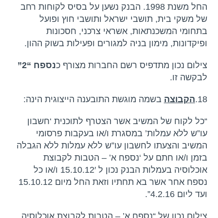
החל משנת 1998. הבנק נשען על בסיס לקוחות רחב
של משקי בית, תושבי ישראל ותושבי חוץ ופועל
בתחומי המשכנתאות, אשראי צרכני, חסכונות
ופיקדונות, מימון בניה למגורים ופעילות בשוק ההון.
צילום נכון מתדפיס רשם החברות מצורף כ
נספח “2”
לבקשה זו.
18.
הקבוצה
בשמה מוגשת התובענה הייצוגית הינה:
“כל לקוח של המשיב אשר הצטרף לתוכנית ‘חשבון
עו”ש ללא עמלות’ במסגרת ו/או בעקבות פרסומי
המשיב והצעתו לחשבון עו”ש ללא עמלות ללא הגבלה
בזמן ו/או חתם על ‘נספח א’ – הטבות לקבוצת
אוכלוסיה בעמלות הבנק נכון ל 15.10.12′ ו/או כל
נספח אחר אשר בא תחתיו וזאת החל מיום 15.10.12
ועד ליום 4.2.16”.
צילום נכון של “נספח א’ – הטבות לקבוצת אוכלוסיה