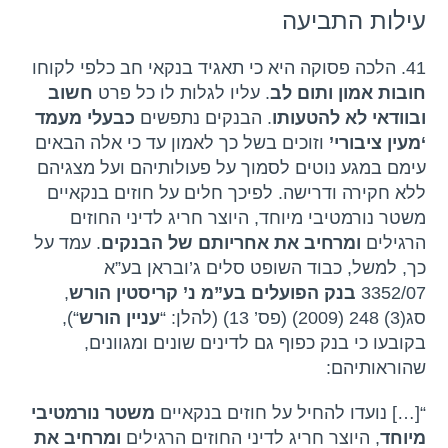
עילות התביעה
41. הלכה פסוקה היא כי תאגיד בנקאי חב כלפי לקוחו
חובות אמון ותום לב
. עליו לגלות לו כל פרט
חשוב
ובוודאי לא להטעותו
. הבנקים נתפשים
כבעלי מעמד
‘מעין ציבורי’
וזוכים בשל כך לאמון עד כי אלה הבאים
עימם במגע נוטים לסמוך על פעולותיהם ועל מצגיהם
ללא חקירה ודרישה. לפיכך חלים על חוזים בנקאיים
משטר נורמטיבי מיוחד, היוצר חריג לדיני החוזים
הרגילים
ומרחיב את אחריותם של הבנקים
. עמד על
כך, למשל, כבוד השופט סלים ג’ובראן בע”א
3352/07
בנק הפועלים בע”מ נ’ קריסטין הורש
,
סג(3) 248 (2009) (פס’ 13) (להלן: “
עניין הורש
“),
בקובעו כי בנק כפוף גם לדינים שונים ומגוונים,
שהוראותיהם:
“[…] נועדו להחיל על חוזים בנקאיים
משטר נורמטיבי
מיוחד
, היוצר חריג לדיני החוזים הרגילים
ומרחיב את