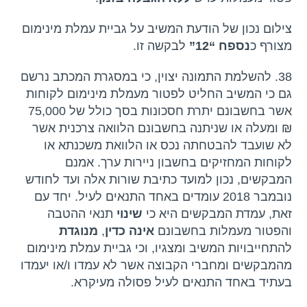
צילום נכון של הודעת המשיב על גביית עמלת מינימום
מצורף כ
נספח “12”
לבקשה זו.
38. להשלמת התמונה יצוין, כי במסגרת המכתב נרשם
גם כי המשיב החליט לפטור מעמלת מינימום לקוחות
אשר בחשבונם יתרת חסכונות בסך כולל של 75,000
₪ ומעלה או שניתנה בחשבונם הלוואה צרכנית אשר
לא שועבד להבטחתה נכס או הלוואת משכנתא או
לקוחות המחזיקים בחשבון ניירות ערך. אמנם
המבקשים, נכון למועד כתיבת שורות אלה ועד לחודש
נובמבר 2018 עומדים באחד התנאים לעיל. יחד עם
זאת, עמדת המבקשים היא כי
שינוי
תנאי ההטבה
והפטור מעמלות בחשבונם
אינה כדין
,
מנוגדת
להתחייבויות המשיב ומצגיו, וכי גביית עמלת מינימום
מהמבקשים ומחברי הקבוצה אשר לא עמדו ו/או יעמדו
בעתיד באחד התנאים לעיל פסולה מעיקרא.