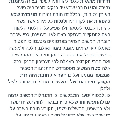
זהירות מושגית
כלפי לקוחותיו לפעול בצורה
מיומנת
זהירה והוגנת
כפי שתאגיד בנקאי סביר היה פועל
באותן נסיבות, ובכלל זה חובת זהירות
מוגברת
שלא
להטעות
את לקוחותיו
ולגלות
כל מידע אשר עשוי
להיות רלבנטי לעסקה ולהשפיע על החלטת הלקוח
באם להתקשר בעסקה באם לאו. בענייננו, כפי שכבר
הובהר, המשיב הצהיר בפרסומים מטעמו כי הפטור
מעמלות עו”ש אינו מוגבל בזמן. ואולם, הלכה ולמעשה
המשיב הגביל את ההטבה בזמן וחייב את המבקשים
ואת חברי הקבוצה בעמלה לפי תעריפון הבנק. בכל
אלה
סטה
המשיב מסטנדרט ההתנהגות הסביר
שמצופה מממנו ועל כן
הפר
את
חובת הזהירות
הקונקרטית
והתרשל במעשיו ובמחדליו כמפורט לעיל
ולהלן.
לבסוף יטענו המבקשים, כי התנהלות המשיב גרמה
גם
להתעשרותו שלא כדין
ובניגוד לחוק עשיית עושר
ולא במשפט, התשל”ט 1979, הקובע חובת השבה על
מי שהתעשר שלא כדין על חשבון רעהו (ובעניין על