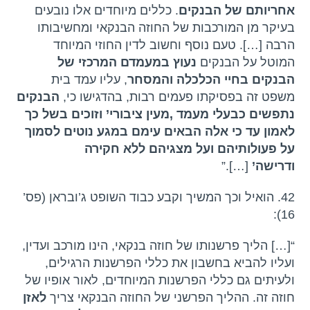
אחריותם של הבנקים
. כללים מיוחדים אלו נובעים
בעיקר מן המורכבות של החוזה הבנקאי ומחשיבותו
הרבה […]. טעם נוסף וחשוב לדין החוזי המיוחד
המוטל על הבנקים
נעוץ במעמדם המרכזי של
הבנקים בחיי הכלכלה והמסחר
, עליו עמד בית
משפט זה בפסיקתו פעמים רבות, בהדגישו כי,
הבנקים
נתפשים כבעלי מעמד ,מעין ציבורי’ וזוכים בשל כך
לאמון עד כי אלה הבאים עימם במגע נוטים לסמוך
על פעולותיהם ועל מצגיהם ללא חקירה
ודרישה’
[…].”
42. הואיל וכך המשיך וקבע כבוד השופט ג’ובראן (פס’
16):
“[…] הליך פרשנותו של חוזה בנקאי, הינו מורכב ועדין,
ועליו להביא בחשבון את כללי הפרשנות הרגילים,
ולעיתים גם כללי הפרשנות המיוחדים, לאור אופיו של
חוזה זה. ההליך הפרשני של החוזה הבנקאי צריך
לאזן