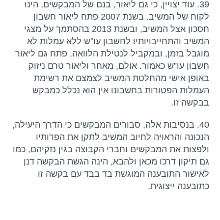
39. עוד יצויין, כי גם ליאור, בנם של המבקשים, הינו
לקוח של המשיב. בשנת 2007 פתח ליאור חשבון
חסכון אצל המשיב, ובשנת 2013 בהסתמך על מצגי
המשיב והתחייבויותיו לחשבון עו”ש ללא עמלות לא
מוגבל בזמן, ובמקביל לנטילת הלוואה, פתח גם ליאור
חשבון עו”ש כאמור. אולם, מאחר וליאור טרם ניזוק
באופן אישי מהחלטת המשיב לצמצם את רשימת
העמלות הפטורות בחשבונו אין הוא נכלל כמבקש
בבקשה זו.
40. בנסיבות אלה, סבורים המבקשים כי הדרך היעילה,
הנכונה והראויה לחיוב המשיב לתקן את הפרותיו
ולפצות את המבקשים וחברי הקבוצה בגין נזקיהם, כמו
גם תיקון דרכו מכאן ולהבא, הינה הגשת הבקשה דנן
לאישור התובענה המוגשת בד בבד עם בקשה זו
כתובענה ייצוגית.