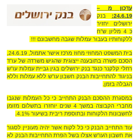
סמן קישורים
font_download
עדכון מ –
m
p
k
24.6.19:
בנק
לאפס
cached
ירושלים יחזיר
את
כל
כ 4 מליון ש”ח
האפשרויות
ללקוחותיו בעבור עמלות שגבה מחשבונם !!!
בית המשפט המחוזי מחוז מרכז אישר אתמול, 24.6.19,
הסכם פשרה בתובענה ייצוגית שהגיש משרדה של עו”ד
רחלי קלקנר כנגד בנק ירושלים בגין גביית עמלות עו”ש
בניגוד להתחייבות הבנק חשבון עו”ש ללא עמלות וללא
הגבלה בזמן.
במסגרת ההסכם הבנק התחייב כי כל העמלות שנגבו
מחברי הקבוצה במשך 4 שנים יוחזרו בתשלום מזומן
לחשבונות הלקוחות ובתוספת ריבית בשיעור 4.1%.
עוד התחייב הבנק כי כל לקוח אשר יהיה מעוניין לסגור
את חשבון העו”ש אצלו בשל הפרת התחייבות הבנק לא