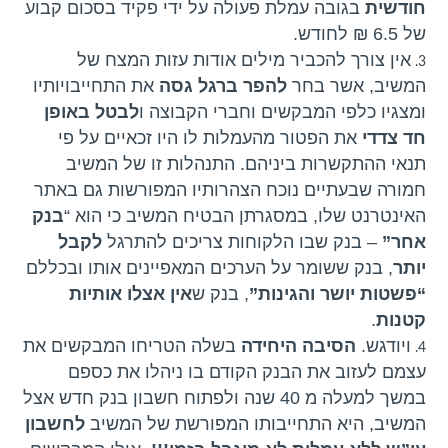
חודשית
בגובה עמלת פעולה על ידי פקיד בסכום קבוע
של 6.5 ₪ לחודש.
אין צורך להכביר מילים אודות עזות המצח של
המשיב, אשר בחר
להפר ברגל גסה
את התחייבויותיו
ומצגיו כלפי המבקשים וחברי הקבוצה ו
לבטל באופן
חד צדדי
את הפטור מהעמלות לו היו זכאיים על פי
תנאי ההתקשרות ביניהם. התנהלות זו של המשיב
חמורה שבעתיים נוכח הצהרותיו המפורשות גם באתר
האינטרנט שלו, במסגרתן הבטיח המשיב כי הוא “
בנק
אחר”
– בנק שבו הלקוחות צריכים להתרגל
לקבל
יותר
, בנק ששומר על הערכים המאפיינים אותו ובכללם
“פשטות יושר והגינות”
, בנק ש
אין אצלו אותיות
קטנות
.
ויודגש.
הסיבה היחידה
בשלה הטריחו המבקשים את
עצמם לעזוב את הבנק הקודם בו ניהלו את כספם
במשך למעלה מ 40 שנה ולפתוח חשבון בנק חדש אצל
המשיב, היא התחייבותו המפורשת של המשיב
לחשבון