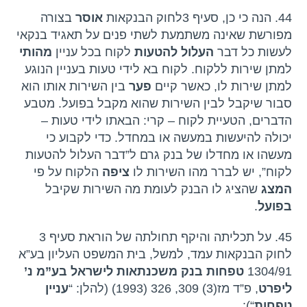
44. הנה כי כן, סעיף 3לחוק הבנקאות
אוסר
בצורה
מפורשת שאינה משתמעת לשתי פנים על תאגיד בנקאי
לעשות כל דבר
העלול להטעות
לקוח בכל עניין
מהותי
למתן שירות ללקוח. לקוח בא לידי טעות בעניין הנוגע
למתן שירות לו, כאשר קיים
פער
בין השירות אותו הוא
סבור שיקבל לבין השירות שהוא מקבל בפועל. מטבע
הדברים, הטעיית לקוח – קרי: הבאתו לידי טעות –
יכולה להיעשות במעשה או במחדל. כדי לקבוע כי
מעשהו או מחדלו של בנק גרם ל”דבר העלול להטעות
לקוח”, יש לברר מהו השירות לו
ציפה
הלקוח על פי
המצג
שהציג לו הבנק לעומת מה השירות שקיבל
בפועל
.
45. על תכליתה והיקף תחולתה של הוראת סעיף 3
לחוק הבנקאות עמד, למשל, בית המשפט העליון בע”א
1304/91
טפחות בנק משכנתאות לישראל בע”מ נ’
ליפרט
, פ”ד מז(3) 309, 326 (1993) (להלן: “
עניין
טפחות
“):