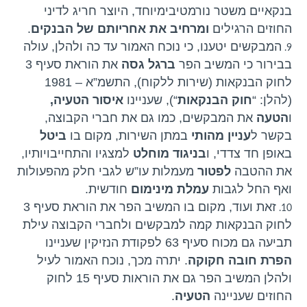
בנקאיים משטר נורמטיבימיוחד, היוצר חריג לדיני
החוזים הרגילים
ומרחיב את אחריותם של הבנקים
.
המבקשים יטענו, כי נוכח האמור עד כה ולהלן, עולה
בבירור כי המשיב הפר
ברגל גסה
את הוראת סעיף 3
לחוק הבנקאות (שירות ללקוח), התשמ”א – 1981
(להלן: “
חוק הבנקאות
“), שעניינו
איסור הטעיה,
ו
הטעה
את המבקשים, כמו גם את חברי הקבוצה,
בקשר ל
עניין מהותי
במתן השירות, מקום בו
ביטל
באופן חד צדדי, ו
בניגוד מוחלט
למצגיו והתחייבויותיו,
את ההטבה
לפטור
מעמלות עו”ש לגבי חלק מהפעולות
ואף החל לגבות
עמלת מינימום
חודשית.
זאת ועוד, מקום בו המשיב הפר את הוראת סעיף 3
לחוק הבנקאות קמה למבקשים ולחברי הקבוצה עילת
תביעה גם מכוח סעיף 63 לפקודת הנזיקין שעניינו
הפרת חובה חקוקה
. יתרה מכך, נוכח האמור לעיל
ולהלן המשיב הפר גם את הוראות סעיף 15 לחוק
החוזים שעניינה
הטעיה
.