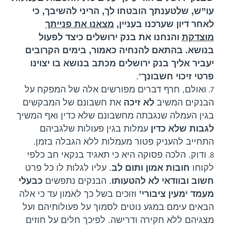
עו”ש, שלטענתך הובטחו לך, הריני להשיבך, כי
לאחר דיון שערכנו בעניין,
מצאנו את פנייתך
מוצדקת
והנחנו את בנק ירושלים כיצד לפעול
בנושא. בהתאם להנחיה כאמור, בימים הקרובים
יעביר אליך בנק ירושלים מכתב בנושא בו יצוינו
פרטי זיכוי חשבונך
“.
ואולם, חרף דברים מפורשים אלה של המפקח על
הבנקים המשיב
לא זיכה
את חשבונם של המבקשים
בגין העמלה שנגבתה מחשבונם שלא כדין ואף המשיך
לגבות שלא כדין
עמלות בגין פעולות שלגביהם
התחייב להעניק פטור מעמלות ללא הגבלה בזמן.
ודוק. הלכה פסוקה היא כי תאגיד בנקאי חב כלפי
לקוחו
חובות אמון ותום לב
. עליו לגלות לו כל פרט
חשוב ובוודאי לא להטעותו
. הבנקים נתפשים
כבעלי
מעמד ‘מעין ציבורי’
וזוכים בשל כך לאמון עד כי אלה
הבאים עימם במגע נוטים לסמוך על פעולותיהם ועל
מצגיהם ללא חקירה ודרישה. לפיכך חלים על חוזים