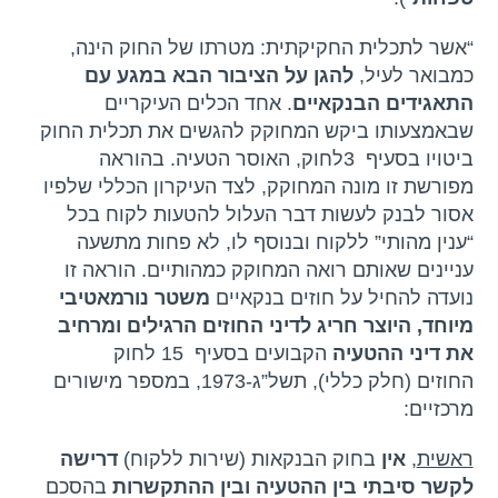
“אשר לתכלית החקיקתית: מטרתו של החוק הינה,
כמבואר לעיל,
להגן על הציבור הבא במגע עם
התאגידים הבנקאיים
. אחד הכלים העיקריים
שבאמצעותו ביקש המחוקק להגשים את תכלית החוק
ביטויו בסעיף 3לחוק, האוסר הטעיה. בהוראה
מפורשת זו מונה המחוקק, לצד העיקרון הכללי שלפיו
אסור לבנק לעשות דבר העלול להטעות לקוח בכל
“ענין מהותי” ללקוח ובנוסף לו, לא פחות מתשעה
עניינים שאותם רואה המחוקק כמהותיים. הוראה זו
נועדה להחיל על חוזים בנקאיים
משטר נורמאטיבי
מיוחד, היוצר חריג לדיני החוזים הרגילים ומרחיב
את דיני ההטעיה
הקבועים בסעיף 15 לחוק
החוזים (חלק כללי), תשל”ג-1973, במספר מישורים
מרכזיים:
ראשית
,
אין
בחוק הבנקאות (שירות ללקוח)
דרישה
לקשר סיבתי בין ההטעיה ובין ההתקשרות
בהסכם