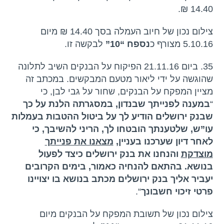
14.40 ₪.
צילום נכון של חיוב העמלה בסך 14.40 ₪ מיום
5.10.16 מצורף כ
נספח “10”
לבקשה זו.
35. ביום 21.11.16 הפיקוח על הבנקים השיב לתלונה
שהוגשה על ידי ליאור מטעם המבקשים. במכתב זה
מציין המפקח על הבנקים, שחור על גבי לבן, כי
“
במענה לפנייתך שבנדון, במסגרתה הלנת על כך
שבנק ירושלים הודיע לך על ביטול ההטבות בעמלות
עו”ש, שלטענתך הובטחו לך, הריני להשיבך, כי
לאחר דיון שערכנו בעניין,
מצאנו את פנייתך
מוצדקת
והנחנו את בנק ירושלים כיצד לפעול
בנושא. בהתאם להנחיה כאמור, בימים הקרובים
יעביר אליך בנק ירושלים מכתב בנושא בו יצויינו
פרטי זיכוי חשבונך
“.
צילום נכון של תשובת המפקח על הבנקים מיום