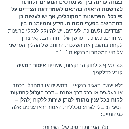
בצורה עדינה בין האינטרסים הנוגדים, ולחתור
לפרשנות הראויה בהתאם לאומד דעת הצדדים על
פי כללי הפרשנות המקובלים, אך יש לעשות כן
בהתחשב בפערי הכוחות, הידע והמיומנות בין
הצדדים
, ולשם כך, לעיתים, יש להיזקק לכללי פרשנות
מיוחדים. כמו כן, הפרשן של החוזה הבנקאי צריך
לקחת בחשבון את השלכות הרוחב של ההליך הפרשני
על חיי המסחר והבנקאות […].”
43. סעיף 3 לחוק הבנקאות, שעניינו
איסור הטעיה,
קובע כדלקמן:
“לא יעשה תאגיד בנקאי – במעשה או במחדל, בכתב
או בעל-פה או בכל דרך אחרת – דבר
העלול להטעות
לקוח בכל ענין מהותי
למתן שירות ללקוח (להלן –
הטעיה); בלי לגרוע מכלליות האמור יראו ענינים אלה
כמהותיים:
(1) המהות והטיב של השירות;