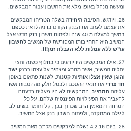
ומעשה מנהל באופן מלא את החשבון עבור המבקשים.
26. ויודגש.
הסיבה היחידה
בשלה הטריחו המבקשים
את עצמם לעזוב את הבנק הקודם בו ניהלו את כספם
במשך למעלה מ 40 שנה ולפתוח חשבון בנק חדש אצל
המשיב היא התחייבותו המפורשת של המשיב
לחשבון
עו”ש ללא עמלות ללא הגבלת זמן!!!
.
27. אילו המבקשים היו יודעים כי בחלוף כשנה וחצי
יחליט המשיב, אשר ממתג ומצהיר על עצמו כבנק
ישר
והוגן שאין אצלו אותיות קטנות
, לשנות פתאום באופן
חד צדדי
את תנאי ההסכם ולבטל חלק מההטבות אשר
עליהם
התחייב
, המבקשים לא היו מעלים בדעתם
להעביר את הפעילויות הפיננסית שלהם, על כל
הטרחה והמאמץ הרב שכרוך בכך, קל וחומר בשים לב
לגילם המתקדם, ולפתוח חשבון בנק אצל המשיב.
28. ביום 4.2.16 נשלח למבקשים מכתב מאת המשיב