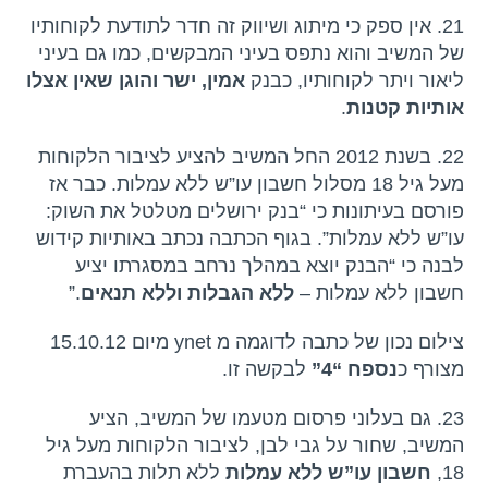
21. אין ספק כי מיתוג ושיווק זה חדר לתודעת לקוחותיו
של המשיב והוא נתפס בעיני המבקשים, כמו גם בעיני
ליאור ויתר לקוחותיו, כבנק
אמין, ישר והוגן
שאין אצלו
אותיות קטנות
.
22. בשנת 2012 החל המשיב להציע לציבור הלקוחות
מעל גיל 18 מסלול חשבון עו”ש ללא עמלות. כבר אז
פורסם בעיתונות כי “בנק ירושלים מטלטל את השוק:
עו”ש ללא עמלות”. בגוף הכתבה נכתב באותיות קידוש
לבנה כי “הבנק יוצא במהלך נרחב במסגרתו יציע
חשבון ללא עמלות –
ללא הגבלות וללא תנאים
.”
צילום נכון של כתבה לדוגמה מ ynet מיום 15.10.12
מצורף כ
נספח “4”
לבקשה זו.
23. גם בעלוני פרסום מטעמו של המשיב, הציע
המשיב, שחור על גבי לבן, לציבור הלקוחות מעל גיל
18,
חשבון עו”ש ללא עמלות
ללא תלות בהעברת