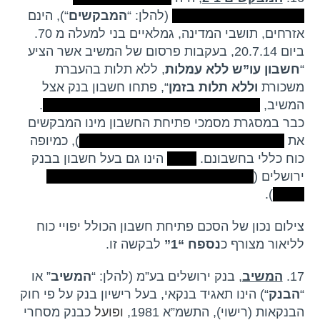
ובוגוסלבסקי רבקה מריה
(להלן: “
המבקשים
“), הינם
אזרחים, תושבי המדינה, גמלאיים בני למעלה מ 70.
ביום 20.7.14, בעקבות פרסום של המשיב אשר הציע
“
חשבון עו”ש ללא עמלות
, ללא תלות בהעברת
משכורת
וללא תלות בזמן
“, פתחו חשבון בנק אצל
המשיב,
סניף בת ים 068, חשבון מס’ 680007051
.
כבר במסגרת מסמכי פתיחת החשבון מינו המבקשים
את
בנם, ליאור בוגוסלבסקי (להלן: “
ליאור
“
), כמיופה
כוח כללי בחשבונם.
ליאור
הינו גם בעל חשבון בבנק
ירושלים (
חשבון מס 930044417, סניף 093 פתח
תקווה
).
צילום נכון של הסכם פתיחת חשבון הכולל יפויי כוח
לליאור מצורף כ
נספח “1”
לבקשה זו.
17.
המשיב
, בנק ירושלים בע”מ (להלן: “
המשיב
” או
“
הבנק
“) הינו תאגיד בנקאי, בעל רישיון בנק על פי חוק
הבנקאות (רישוי), התשמ”א 1981,
ופועל
כבנק מסחרי