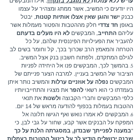
עו”ש ללא עמלות
לא מוגבל בזמן!!!
. אילו המבקשים
היו יודעים כי המשיב, אשר ממתג ומצהיר על עצמו
כבנק
ישר והוגן שאין אצלו אותיות קטנות
, יבטל
באופן
חד צדדי
חלק מההטבות והפטור מעמלות אשר
עליהם
התחייב
, המבקשים
לא היו מעלים בדעתם
להעביר את הפעילויות הפיננסית שלהם, על כל
הטרחה והמאמץ הרב שכרוך בכך, קל וחומר בשים לב
לגילם המתקדם, ולפתוח חשבון בנק אצל המשיב.
בהמשך לכך, המבקשים פנו אל היחידה לפניות
הציבור של המשיב בעניין. למרבה הצער פנייתם של
המבקשים
נפלה על אוזניים ערלות
והמשיב נותר איתן
בעמדתו כי הוא רשאי
להפר
את מצגיו והתחייבויותיו
כלפי המבקשים וחברי הקבוצה
ולשנות
את תנאי
ההטבות בעמלות בכפוף להודעה מראש של 14 יום.
המבקשים לא אמרו נואש ואף הגישו תלונה אל
המפקח על הבנקים אשר קבע, שחור על גבי לבן, כי
“
במענה לפנייתך שבנדון, במסגרתה הלנת על כך
שבנק ירושלים הודיע לך על ביטול ההטבות בעמלות