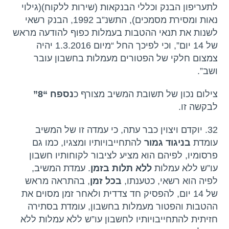
לתעריפון הבנק וכללי הבנקאות (שירות ללקוח)(גילוי
נאות ומסירת מסמכים), התשנ”ב 1992, הבנק רשאי
לשנות את תנאי ההטבות בעמלות כפוף להודעה מראש
של 14 יום”, וכי לפיכך החל “מיום 1.3.2016 יהיה
צמצום חלקי של הפטורים מעמלות בחשבון עובר
ושב”.
צילום נכון של תשובת המשיב מצורף כ
נספח “8”
לבקשה זו.
32. יוקדם ויצוין כבר עתה, כי עמדה זו של המשיב
עומדת
בניגוד גמור
להתחייבויותיו ומצגיו, כמו גם
פרסומיו, לפיהם הוא מציע לציבור לקוחותיו חשבון
עו”ש ללא עמלות
ללא תלות בזמן
. עמדת המשיב,
לפיה הוא רשאי, כטענתו,
בכל זמן
, בהתראה מראש
של 14 יום, להפסיק חד צדדית ולאחר זמן מסוים את
ההטבות והפטור מעמלות בחשבון, עומדת בסתירה
חזיתית להתחייבויותיו לחשבון עו”ש ללא עמלות ללא