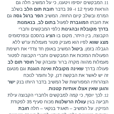
המבקשים יוסיפו ויטענו, כי על המשיב חלה גם
הוראות סעיף 12 ו- 39 בדבר
חובת
תום הלב
בשלב
המו”מ ובשלב קיום החוזה. המשיב
הפר
ברגל גסה
גם
את חובתו
המוגברת
לפעול
בתום לב
,
בנאמנות
בדרך מקובלת ובהגינות
כלפי המבקשים וחברי
הקבוצה, בין היתר, מקום בו
הציג
בהסכם ובפרסומים
מצג שווא
לפיו הוא מעניק פטור מעמלות עו”ש ללא
הגבלה בזמן.
ביטול
המשיב באופן חד צדדי את רשימת
הפעולות המזכות את המבקשים וחברי הקבוצה לפטור
מעמלות מהווה מקרה ברור ומובהק של
חוסר תום לב
פעולה בדרך
שאינה מקובלת ואינה הוגנת
וגם מטעם
זה יש לאשר את הבקשה דנן, קל וחומר לנוכח
הצהרותיו המפורשות של המשיב בדבר היותו בנק
ישר
והוגן שאין אצלו אותיות קטנות
.
לכך יוסף, כי קמה למבקשים ולחברי הקבוצה עילת
תביעה בגין
עוולת הרשלנות
מכוח סעיף 35 לפקודת
הנזיקין. על המשיב – תאגיד בנקאי – חלה
חובת