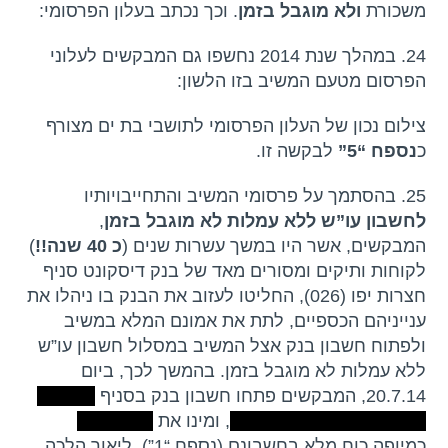
משכורת
ולא מוגבל בזמן
. וכך נכתב בעלון הפרסומי:
24. במהלך שנת 2014 נחשפו גם המבקשים לעלוני
הפרסום מטעם המשיב בזו הלשון:
צילום נכון של העלון הפרסומי לתושבי בת ים מצורף
כ
נספח “5”
לבקשה זו.
25. בהסתמך על פרסומי המשיב והתחייבויותיו
לחשבון עו”ש ללא עמלות
לא מוגבל בזמן
,
המבקשים, אשר היו במשך עשרות שנים (
כ 40 שנה!!
)
לקוחות ותיקים ומסורים מאד של בנק דיסקונט סניף
חצרות יפו (026), החליטו לעזוב את הבנק בו ניהלו את
ענייניהם הכספיים, לתת את אמונם המלא במשיב
ולפתוח חשבון בנק אצל המשיב במסלול חשבון עו”ש
ללא עמלות לא מוגבל בזמן. בהמשך לכך, ביום
20.7.14, המבקשים פתחו חשבון בנק בסניף
068 בת
ים מס’ חשבון 680007051
, ומינו את
בנם ליאור
כמיופה כוח מלא בחשבונם (נספח “1”). ליאור הלכה