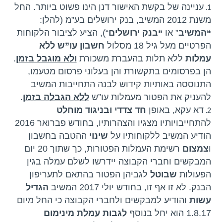
עניינה של בקשת האישור דנן הינו פשוט ביותר. החל
משנת 2012 המשיב, בנק ירושלים בע”מ (להלן:
“המשיב
” או
“בנק ירושלים
“), הציע לציבור הלקוחות
הפרטיים מעל גיל 18 מסלול
חשבון עו”ש ללא
עמלות
ללא תלות בהעברת משכורת
ולא מוגבל בזמן
.
הן בפרסומים בתקשורת והן בעלוני פרסום מטעמו,
התנוססה באותיות קידוש לבנה התחייבות המשיב
להעניק את הפטור מעמלות עו”ש
ללא הגבלה בזמן
.
דא עקא, באופן
חד צדדי ובניגוד מוחלט
להתחייבויותיו מצגיו והצהרותיו, בחודש פברואר 2016
הודיע המשיב ללקוחותיו על
שינוי
ההטבה בחשבון
ו
צמצום
רשימת העמלות הפטורות, כך שתוך 20 יום
המבקשים וחברי הקבוצה יידרשו לשלם עמלה בגין
הפעולות
שבוטל
לגביהן הפטור בהתאם לתעריפון
הבנק. לא זו אף זו, בחודש יולי 2017 המשיב
הגדיל
עשות
והודיע למבקשים ולחברי הקבוצה כי החל מיום
1.8.17 הוא יחל בנוסף
לגבות עמלת מינימום