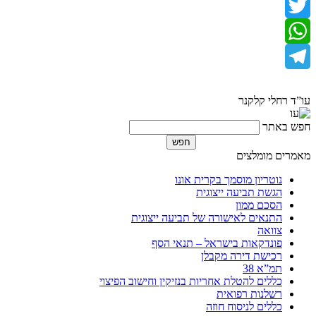
Facebook
Twitter
WhatsApp
Telegram
עו”ד רחלי קלקנר
חפש באתר
מאמרים מומלצים
נוטריון מוסמך בקרית אונו
הגשת תביעה ייצוגית
הסכם ממון
התנאים לאישורה של תביעה ייצוגית
צוואה
פונדקאות בישראל – תנאי הסף
רכישת דירה מקבלן
תמ”א 38
כללים להטלת אחריות בנזיקין וחישוב הפיצוי
רשלנות רפואית
כללים לניסוח חוזה