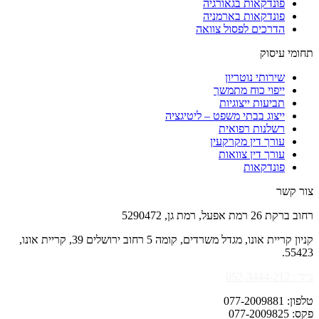
פונדקאות בגאורגיה
פונדקאות בארמניה
הדרכים לפסול צוואה
תחומי עיסוק
שירותי נוטריון
ייפוי כוח מתמשך
תביעות ייצוגיות
ייצוג בבתי משפט – ליטיגציה
רשלנות רפואית
עורך דין מקרקעין
עורך דין צוואות
פונדקאות
צור קשר
רחוב ברקת 26 רמת אפעל, רמת גן, 5290472
קניון קריית אונו, מגדל משרדים, קומה 5 רחוב ירושלים 39, קריית אונו,
55423.
נייד : 052-3444-212
טלפון
: 077-2009881
פקס: 077-2009825