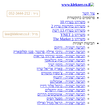
צור קשר
נייד : 052-3444-212
פרסומים בתקשורת
משרדנו בערוץ 10
משרדנו בחדשות ערוץ 2
משרדנו בערוץ 13 רשת
משרדנו ב YNET
מייל : law@klekner.co.il
משרדנו ב The Marker
תביעות ייצוגיות
תביעה ייצוגית - וויקום
תביעה ייצוגית - נתיבי איילון, פוינטר, פנגו וסלופארק
תביעה ייצוגית - מכבי שירותי בריאות
תביעה ייצוגית - בזק בינלאומי
תביעה ייצוגית - מימון ישיר
תביעה ייצוגית - פארק אריאל שרון
תביעה ייצוגית - צ’מפיון מוטורס
תביעה ייצוגית - יוחננוף
תביעה ייצוגית - אמבולנט
תביעה ייצוגית - כרמל פלור דיזיין
תביעה ייצוגית - בנק ירושלים
תביעה ייצוגית - אוטובוסים הדרום
תביעה ייצוגית - מפעל הפיס
תביעה ייצוגית - הראל מגדל ואיילון