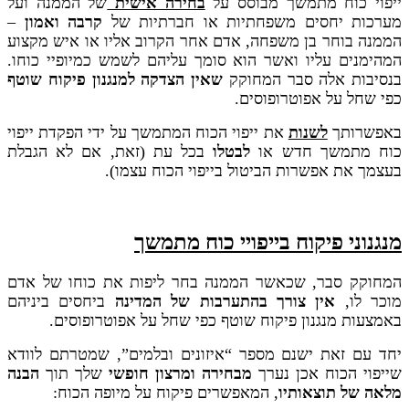
ייפוי כוח מתמשך מבוסס על
בחירה אישית
של הממנה ועל
מערכות יחסים משפחתיות או חברתיות של
קרבה ואמון
–
הממנה בוחר בן משפחה, אדם אחר הקרוב אליו או איש מקצוע
המהימנים עליו ואשר הוא סומך עליהם לשמש כמיופיי כוחו.
בנסיבות אלה סבר המחוקק
שאין הצדקה למנגנון פיקוח שוטף
כפי שחל על אפוטרופוסים.
באפשרותך
לשנות
את ייפוי הכוח המתמשך על ידי הפקדת ייפוי
כוח מתמשך חדש או
לבטלו
בכל עת (זאת, אם לא הגבלת
בעצמך את אפשרות הביטול בייפוי הכוח עצמו).
מנגנוני פיקוח בייפויי כוח מתמשך
המחוקק סבר, שכאשר הממנה בחר ליפות את כוחו של אדם
מוכר לו,
אין צורך בהתערבות של המדינה
ביחסים ביניהם
באמצעות מנגנון פיקוח שוטף כפי שחל על אפוטרופוסים.
יחד עם זאת ישנם מספר “איזונים ובלמים”, שמטרתם לוודא
שייפוי הכוח אכן נערך
מבחירה ומרצון חופשי
שלך תוך
הבנה
מלאה של תוצאותיו
, המאפשרים פיקוח על מיופה הכוח: