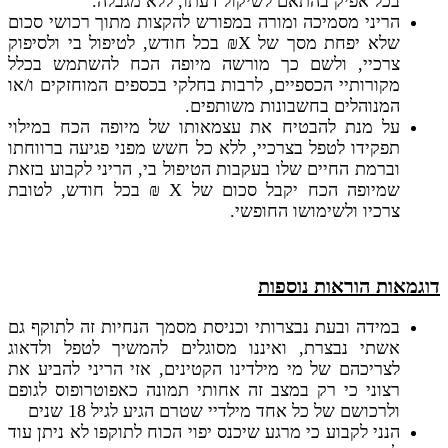
בכל אפיק בהתאם לשיקול דעתו, ללא מגבלה.
הריני מסמיכה ומורה במפורש להקצות מתוך רכושי סכום
שלא יפחת מסך של X₪ בכל חודש, לטיפול בי ולסיפוק
צרכיי, ולשם כך מורשה מיופה הכח להשתמש בכלל
מקורותיי הכספיים, לרבות בחלקי בכספים המוחזקים ו/או
המנוהלים בחשבונות משותפים.
על מנת להבטיח את עצמאותו של מיופה הכח במילוי
תפקידו לטפל בצרכיי, ללא כל חשש מפני פגיעה ברווחתו
וברמת החיים שלו בעקבות הטיפול בי, הריני לקבוע בזאת
שמיופה הכח יקבל סכום של X ₪ בכל חודש, לטובת
צרכיו ולשימושו החופשי.
דוגמאות הוראות נוספות
במידה ובעת נבצרותי וכניסת מסמך הנחיות זה לתוקף גם
אשתי נבצרת, ואיננו מסוגלים להמשיך לטפל ולדאוג
לצריכהם של מי מילדינו הקטינים, אזי הריני להביע את
רצוני כי רק במצב זה אחותי תמונה כאפוטרופוס לגופם
ולרכושם של כל אחד מילדיי שטרם הגיע לגיל 18 שנים
הנני לקבוע כי מרגע שיכנס יפוי הכוח לתוקפו לא ניתן עוד