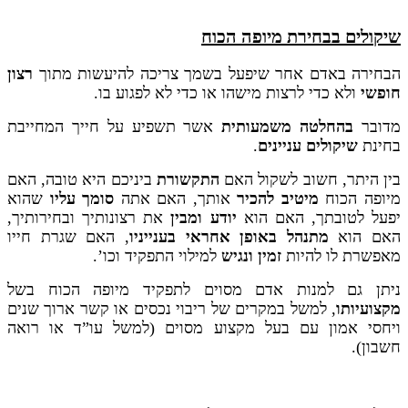
שיקולים בבחירת מיופה הכוח
הבחירה באדם אחר שיפעל בשמך צריכה להיעשות מתוך
רצון
חופשי
ולא כדי לרצות מישהו או כדי לא לפגוע בו.
מדובר
בהחלטה משמעותית
אשר תשפיע על חייך המחייבת
בחינת
שיקולים עניינים
.
בין היתר, חשוב לשקול האם
התקשורת
ביניכם היא טובה, האם
מיופה הכוח
מיטיב להכיר
אותך, האם אתה
סומך עליו
שהוא
יפעל לטובתך, האם הוא
יודע ומבין
את רצונותיך ובחירותיך,
האם הוא
מתנהל באופן אחראי בענייניו
, האם שגרת חייו
מאפשרת לו להיות
זמין ונגיש
למילוי התפקיד וכו’.
ניתן גם למנות אדם מסוים לתפקיד מיופה הכוח בשל
מקצועיותו
, למשל במקרים של ריבוי נכסים או קשר ארוך שנים
ויחסי אמון עם בעל מקצוע מסוים (למשל עו”ד או רואה
חשבון).