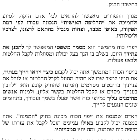
בחשבון הבנק.
מגוון ההסדרים מאפשר להתאים לכל אדם הזקוק לסיוע
ולתמיכה את
“החליפה האישית” הנכונה עבורו לפי רמת
תפקודו, באופן מכבד, ופחות מגביל בהתאם לרצונו, לצרכיו
וליכולותיו
.
ייפויי כוח מתמשך הוא
מסמך משפטי
המאפשר לך
לתכנן את
עתידך
היום, בשלב בו הנך בעל יכולת ומסוגלות לקבל החלטות
ולבצע פעולות.
בייפוי הכוח המתמשך אתה יכול לקבוע
כיצד ייראו חייך בעתיד
,
אם תגיע למצב שבו לא תהיה מסוגל לקבל החלטות או לנהל את
ענייניך בהיבטים מסוימים (המונח שהחוק קובע הוא: “להבין
בעניין” מסוים או לקבל החלטות בקשר אליו), ולמנות
אנשים
מהימנים עליך
כמיופי כוח אשר יפעלו בשמך ועבורך, בתחומים
שונים הנוגעים לחייך.
האדם שמנסח את ייפוי הכוח מכונה בחוק “הממנה”. אתה
כממנה יכול לקבוע
באילו עניינים
תוכל לקבל את עזרתו של
מיופה כוח שתמנה, ומה יהיו
סמכויותיו
.