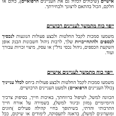
אישיים
(שיכולים לכלול גם את העניינים
הרפואיים
), כולם או
חלקם, הכול בהתאם לרצונך ולבחירתך.
ייפוי כוח מתמשך לעניינים רכושיים
משמעו סמכות לקבל החלטות ולבצע פעולות הנוגעות
לנכסיך
לכספים ולהתחייבויות
שלך, לרבות ניהול חשבונות הבנק אופן
השקעת הכספים, ניהול נכסי נדל”ן או עסק, מיצוי זכויות עבורך
ועוד.
ייפוי כוח מתמשך לעניינים אישיים
משמעו סמכות לקבל החלטות ולבצע פעולות ביחס
לכלל ענייניך
(כולל העניינים
הרפואיים
) ולמעט העניינים הרכושיים.
הכוונה למשל, לטיפול ברווחתך, באיכות חייך, בסיפוק צרכיך
היומיומיים (מזון וביגוד למשל), בשמירה על אורח חייך
התרבותי והדתי, בשיתופך בחיי קהילה פעילים )חוגים
ומועדונים למשל), בדאגה לתעסוקה, לימודים או שיקום, ככל