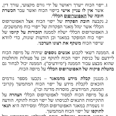
ייפוי הכוח ייערך ויאושר על ידי גורם מקצועי, עורך דין,
אשר
אין לו עניין אישי
בייפוי הכוח ואשר עבר
הכשרת
חובה של
האפוטרופוס
הכללי
.
נקבעה
חובת הפקדה
של ייפוי הכוח אצל האפוטרופוס
הכללי אשר ינהל מאגר הפקדות של ייפויי כוח מתמשכים.
האפוטרופוס הכללי ישלח לממנה
תזכורות על קיומו
של
ייפוי כוח המופקד במאגר וכן הודעות שונות, כדי לוודא
שייפוי הכוח
משקף את רצונו העדכני
.
4 .הממנה רשאי לקבוע
אנשים נוספים
שיהיה על מיופה הכוח
ליידעם על כניסת ייפוי הכוח לתוקף וכן על פעולות והחלטות
שהוא מבצע עבור הממנה (“מיודעים”). הממנה יכול לבחור גם
בהטלת פיקוח של האפוטרופוס הכללי
על מיופה הכוח.
מנגנון
קבלת מידע מהמאגר
– נקבעו מספר גורמים
הזכאים לקבלת מידע על ייפוי הכוח המתמשך (קרובי
הממנה, המיודעים, מוסדות מדינה וכו’).
על מיופה הכוח למסור לאפוטרופוס הכללי
הצהרה
על
התקיימות התנאים לכניסתו של ייפוי הכוח לתוקף. הודעה
זו נשמרת במאגר האפוטרופוס הכללי ומסירתה היא
תנאי
לתוקפו
של ייפוי הכוח המתמשך.