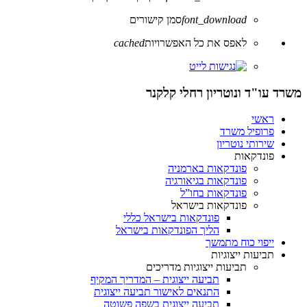
font_download
סמן קישורים
לאפס את כל האפשרויות
cached
משרד עו"ד ונוטריון רחלי קלקנר
ראשי
פרופיל משרד
שירותי נוטריון
פונדקאות
פונדקאות בארמניה
פונדקאות בגיאורגיה
פונדקאות בחו”ל
פונדקאות בישראל
פונדקאות בישראל כללי
הליך הפונדקאות בישראל
ייפוי כוח מתמשך
תביעות ייצוגיות
תביעות ייצוגיות מדריכים
תביעה ייצוגית – המדריך המקיף
התנאים לאישור תביעה ייצוגית
תביעה ייצוגית בשפה פשוטה