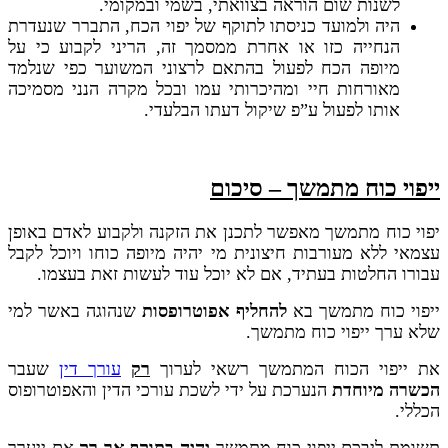
לשנות שום הוראה בצוואתי, בשמי ובמקומי.
היה ולמועד כניסתו לתוקף של יפוי הכח, התברר שנעדרת
הנחייה כזו או אחרת ממסמך זה, הריני לקבוע כי על
מיופה הכח לפעול בהתאם לרצוני המשוער כפי שנלמד
מאורחות חיי ומהיכרותי עמו ובכל מקרה הנני מסמיכה
אותו לפעול ע”פ שיקול דעתו הבלעדי.
ייפוי כוח מתמשך – סיכום
יפוי כוח מתמשך מאפשר לתכנן את הזקנה ולקבוע לאדם באופן
עצמאי ללא מעורבות חיצונית מי יהיה מיופה כוחו ויוכל לקבל
עבורו החלטות בעתיד, אם לא יוכל עוד לעשות זאת בעצמו.
ייפוי כוח מתמשך בא
להחליף אפוטרופסות
שנהוגה באשר למי
שלא ערך ייפוי כוח מתמשך.
את ייפוי הכוח המתמשך רשאי לערוך
רק
עורך דין
שעבר
הכשרה מיוחדת
הנערכת על ידי לשכת עורכי הדין והאפוטרופוס
הכללי.
תשומת ליבכם ייפוי כוח מתמשך
יהיה בתוקף
אך רק
אם ייערך