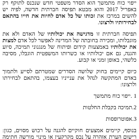
ייפוי כוח מתמשך הוא הסדר משפטי חדש שנכנס לתוקף רק
באפריל 2017 והוא מבטא תפיסה חברתית חדשה, לפיה יש
להשים במרכז את
זכותו של כל אדם לחיות את חייו בהתאם
לבחירותיו ולרצונו
.
תפיסה חברתית זו
מדגישה את יכולותיו
של האדם ולא את
מוגבלותו, ומכירה בחובתה של המדינה לאפשר לכל אדם
למצות
את יכולותיו
באמצעות קידום ופיתוח של מנגנוני תמיכה, סיוע
והגנה, גם אם יכולותיו או כשרותו המשפטית הוגבלו, מסיבה
כלשהי, באופן זמני או קבוע.
כיום קיימים בחוק שלושה הסדרים שמטרתם לסייע ולתמוך
באדם המתקשה לנהל את ענייניו בעצמו, בהתאם לבחירתו
ולרצונו:
1 .ייפוי כוח מתמשך
2.תמיכה בקבלת החלטות
3.אפוטרופסות
בנוסף, קיימים אמצעים חוקיים להגנה על רכוש מסוים, כגון:
רישום הערת אזהרה על
נכס מקרקעין
או מינוי מורשה חתימה