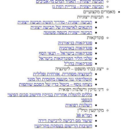
תביעה ייצוגית - תאגיד המים מי-אביבים
תביעה ייצוגית - עיריית רמת גן
מאמרים מקצועיים
תביעות ייצוגיות
תביעה ייצוגית - מדריך
הגשת תביעה ייצוגית
התנאים לאישורה של תביעה ייצוגית
תביעה ייצוגית בשפה פשוטה
פונדקאות
פונדקאות בגיאורגיה
פונדקאות בארמניה
פונדקאות בישראל – תנאי הסף
שלבי הליך הפונדקאות בישראל
פונדקאות בחו”ל
ייצוג בבתי משפט – ליטיגציה
ליטיגציה מסחרית, אזרחית ופלילית
קוטלרסקי נגד מועצה מקומית תל מונד
ניצחון נוסף – ביטול כדין של הסכם שותפות
דיני נזיקין ורשלנות רפואית
כללים להטלת אחריות בנזיקין וחישוב סכום הפיצוי
הכספי
רשלנות רפואית
מקרקעין ונדל”ן
תמ”א 38
שיעור מס רכישה לרכישת דירה
חשיבות הרישום בעסקת מקרקעין