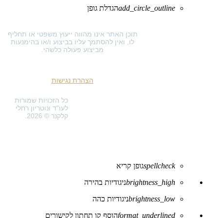
add_circle_outline
הגדלת גופן
תוכן האתר אינו מהווה ייעוץ משפטי או תחליף
לו, ואין להסתמך עליו בביצוע ו/או בהימנעות
מביצוע פעולה כלשהי.
הצהרת נגישות
כל הזכויות שמורות
לעו"ד ונוטריון רחלי
קלקנר © 2026.
spellcheck
גופן קריא
brightness_high
ניגודיות בהירה
brightness_low
ניגודיות כהה
format_underlined
הוסף קו תחתון לקישורים