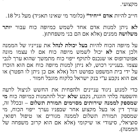
מקצועי.
חייב להיות
אדם “יחיד”
(כלומר מי שאינו תאגיד) מעל גיל 18.
לא
ניתן למנות אדם אחד לשמש כמיופה כוח עבור
יותר
משלושה
ממנים (אלא אם הם בני משפחתו(.
על מיופה הכוח להיות
בעל יכולת לנהל
את ענייניו של הממנה
ולכן אדם
לא
יכול לשמש מיופה כוח אם לו עצמו מונה
אפוטרופוס או שנכנס לתוקף ייפוי כוח מתמשך שהוא ערך לגבי
עצמו .בענייני רכוש, לא ניתן למנות מיופה כוח אם הוא הוכרז
על ידי בית המשפט כפושט רגל (אלא אם כן ניתן לו הפטר) או
אם הוא נקבע ע”י בנק ישראל כלקוח מוגבל חמור .
כדי למנוע ניגוד עניינים ולהפחית את החשש לניצול לרעה
והשפעה בלתי הוגנת, נקבע
שלא
יכול להתמנות כמיופה כוח
מי
שמספק לממנה שירותים מסוימים תמורת תשלום
– ובכלל זה,
עורך דין או בעל מקצוע אחר שבפניו נערך ייפוי הכוח, מי
שמספק תמורת תשלום לממנה מגורים או טיפול רפואי,
סוציאלי, סיעודי או שיקומי (אלא אם הוא קרוב משפחה של
הממנה).