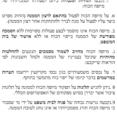
נקבעו
הנחיות ומגבלות
ביחס לפעולתו וסמכויותיו של
מיופה הכוח:
א. על מיופה הכוח לפעול
בהתאם לרצון הממנה
(החוק מפרט
כיצד עליו לפעול על מנת לברר ולהתחקות אחר רצון הממנה).
ב. מיופה הכוח אינו מוסמך לבצע פעולות מסוימות ללא
הסמכה
מפורשת
של הממנה בייפוי הכוח או ללא
אישור של בית
המשפט
.
ג. מיופה הכוח
מחויב לשמור מסמכים
הנוגעים
להחלטות
מהותיות
שקיבל בענייניו של הממנה ולנהל חשבונות לפי
הוראות שייקבעו.
ד. על נכסים משמעותיים כגון נכסי מקרקעין יירשמו
הערות
במרשמים
בדבר קיומו של ייפוי כוח מתמשך בתוקף.
8 .ניתן להגיש
תלונות
על תפקוד מיופה הכוח לממונה על תלונות
ציבור אשר יבררן בסיוע מפקחים של האפוטרופוס הכללי.
9.נקבעה נגישות גבוהה של
פניה לבית משפט
על ידי מי שסבור
כי מיופה הכוח חורג מסמכויותיו או אינו נוהג לטובת הממנה.