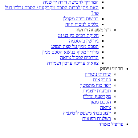
המדריך לרכישת דירה יד שניה
האם ניתן לכרות הסכם מקרקעין / הסכם נדל”ן בעל
פה?
רכישת דירה מקבלן
כללים לניסוח חוזה
דיני משפחה וירושה
חלוקת רכוש בין בני זוג
גירושין בהסכמה
הסכם ממון על קצה המזלג
מדריך מקיף בנושא הסכם ממון
הדרכים לפסול צוואה
צוואה: עריכה עדכון ושמירה
תחומי עיסוק
שירותי נוטריון
פונדקאות
ייפוי כוח מתמשך
תביעות ייצוגיות
מקרקעין ונדל"ן
הסכם ממון
צוואה
ייצוג בבתי משפט ליטיגציה
רשלנות רפואית
פרופיל משרד