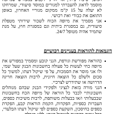
מוסמך לדאוג להעברתי למגורים במוסד סיעודי, שמרחקו
לא יעלה על 15 ק”מ ממקום מגוריי האחרון, באופן
התואם את כבודי ואת רכושי.
אני מסמיך את מיופה הכוח לשכור שירותי מטפלת
סיעודית, גם במסגרת ביתית וגם במסגרת חוץ, על מנת
שתמיד אהיה מטופל 24/7.
דוגמאות להוראות בעניינים רכושיים
כהוראה מפורשת וגורפת, הנני קובע ומסמיך במפורש את
מיופה כחי לעשות כל פעולה בחשבונות הבנק שעל שמי,
ולו אני מוסר את הסמכות, על פי שיקול דעתו, למשוך כל
סכום ולשלם כל הוצאה חיונית, לרבות הוצאה חריגה
הדרושה או שתידרש לצרכיי.
הנני מורה בזאת לנציגי ולפקידי הבנק שבהם מנוהלים
חשבונותיי לכבד כל הוראה של מיופה הכח בחשבונות
שבבעלותי ו/או בבעלות משותפת, לרבות משיכות כספים,
העברות כספיות, הפקדות, הקמת הוראות קבע, הפקדת
כספים בחיסכון, השקעת כספים לפי שיקול דעתו הבלעדי,