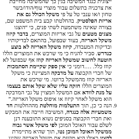
ייצוגית כנגד המשיבה בגין כך שהמשיבה מחייבת
את צרכניה בתשלום עבור מוצרי עוף/הודו/בשר
טחון ו/או ענבי טל על פי
משקל הכולל גם את
אריזת הפלסטיק
. בהחלטתו קבע בית המשפט שם,
בצורה שאינה משתמעת לשתי פנים, כי “הוצגו
מצגים
מטעים
על גבי אריזות המוצרים,
בדבר קיזוז
משקל האריזה
, בעוד שבפועל, בהתאם לבדיקותיו
ובדיקות המעבדה,
קיזוז משקל האריזה לא בוצע
כנדרש
. סביר להניח כי מי שרכש את המוצרים הללו
הוטעה לחשוב שמשקל האריזה קוזז
אף שבפועל לא
קוזז כלל. ….דומני כי
אין ספק שקיימת הסתמכות
של חברי הקבוצה
על מדבקה
המציינת כי משקל
האריזה קוזז מהמשקל ברוטו. מי שרכש את
המוצרים הללו
חזקה עליו שלא שקל אותם בעצמו
על מנת לוודא
אם המשקל המצוין על גבי המדבקה
הוא משקל לאחר קיזוז או איפוס משקל האריזה.”
הנה כי כן, תוך
התעלמות מוחלטת
מההחלטות
חד
משמעיות אלה כנגדה
, המשיבה חייבה את המבקש
ואת חברי הקבוצה בסניפים נשוא התובענה דנן
לשלם עבור האוכל המוכן
לפי משקל אשר גבוה
ממשקל האוכל המוכן נטו
, תוך שהיא מתיימרת
להציג
כאילו היא מקזזת את משקל האריזה שהינו,