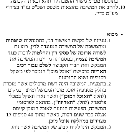
בתוספת מע”מ משווי ההטבה לה תהא זכאית הקבוצה.
לחייב את המשיבה בהוצאות משפט ושכ”ט עו”ד בצירוף
מע”מ כדין.
מבוא
עניינה של בקשת האישור דנן, בהתנהלות
שיטתית
ומתמשכת
של המשיבה
המנוגדת לדין
, כמו גם
לשורה ארוכה של פסקי דין
והחלטות
לרבות
כנגד
המשיבה עצמה
, במסגרתה מחייבת המשיבה את
המבקש ואת חברי הקבוצה
לשלם עבור רכיב
האריזה
ברכישת “אוכל מוכן” הנמכר לפי משקל
בסניפים נשוא התובענה.
בתמצית, המשיבה הינה רשת מרכולים אשר מוכרת
בחלק מסניפיה אוכל מוכן המבושל ומיוצר במקום
(להלן: “
האוכל המוכן
“) ואשר נארז ונשקל במכלי
פלסטיק (להלן: “
האריזה
“). בהתאם לפרסומי
המשיבה, הפעילות הנוגעת לאוכל המוכן קיימת
אצלה כבר
שנים רבות
, כאשר מתוך 40 סניפים
17
מצוידים במחלקת אוכל מוכן
.
המבקש הינו לקוח קבוע של המשיבה אשר נוהג