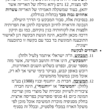
לפי מצגיה, 12 גרם (יהא גודלה של האריזה אשר
יהא), בעוד שמשקלה האמיתי של האריזה
עשרות
אחוזים גבוה מכך
(כתלות בגודלה).
בנסיבות אלה, סבור המבקש כי הדרך היעילה,
הנכונה והראויה לחיוב המשיבה לתקן את הפרותיה
ולפצות את לקוחותיה בגין נזקיהם, כמו גם תיקון
דרכה מכאן ולהבא, הינה הגשת הבקשה דנן לאישור
התובענה המוגשת בד בבד עם בקשה זו כתובענה
ייצוגית.
הצדדים לבקשה
המבקש
, ה”ה ישראלי איתמר (לעיל ולהלן:
“
המבקש
“), הינו אזרח ותושב המדינה, אשר מזה
מספר שנים, ובפרט בשלוש השנים האחרונות,
רוכש באופן קבוע, בעיקר בימי שישי אך לא רק,
אוכל מוכן במשקל מהמשיבה.
המשיבה
, חברת מ. יוחננוף ובניו (1988) בע”מ
(להלן: “
המשיבה
” או “
יוחננוף
“), הינה חברה
ציבורית לשיווק ומכירה של מוצרי מזון וצריכה
המונה כיום 41 סניפי סופרשוק בפריסה ארצית.
בחלק מסניפיה מוכרת המשיבה אוכל מוכן לפי
משקל הארוז במכלי פלסטיק, ובכלל זה בסניף