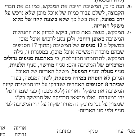
הנה כי כן, המשיבה חייבה את המבקש, כמו גם את חברי
הקבוצה, לשלם עבור כמות של אוכל מוכן
שלא נרכש על
ידם בפועל
, וזאת בשל כך
שלא ביצעה קיזוז של מלוא
משקל האריזה
.
המבקש, בעצת באת כוחו, ביקש לבדוק את התנהלות
המשיבה
באופן רוחבי
, ולכן נסע לרכוש אוכל מוכן
במשקל ב
12 סניפים
של המשיבה (מתוך 17 הסניפים
שבהם מוכרת המשיבה אוכל מוכן). במסגרת זו, גילה
המבקש, לתדהמתו המוחלטת, כי
בארבעה סניפים גדולים
ומרכזיים
של המשיבה והם: סניף
מורשה
, סניף
תלפיות
,
סניף
סגולה
וסניף
המפעל
, משקל האריזה של האוכל
המוכן
לא הופחת במידה מספקת
, לשון המעטה, בעוד
שביתר 8 הסניפים
האחרים שנבדקו על ידו המשיבה קיזזה
המשיבה את משקל האריזה (ללא מכסה) כפי שנמדד על
ידו במעבדה. ואלו ממצאי הבדיקה של המשקל בק”ג
שמצוין על גבי מדבקת המחיר שקוזז על ידי המשיבה לפי
סניף ולפי סוג האריזה:
אריזה
ארי
מס’
עיר
סניף
כתובת
גדולה
בינ