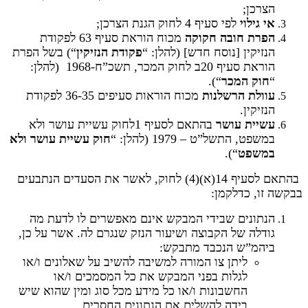
הצרכן;
אי גילוי
לפי סעיף 4 לחוק הגנת הצרכן;
הפרת חובה חקוקה
מכוח הוראת סעיף 63 לפקודת
הנזיקין [נוסח חדש] (להלן: “
פקודת הנזיקין
“) בשל הפרת
הוראת סעיף 20ב לחוק המכר, תשכ”ח-1968 (להלן:
“
חוק המכר
“).
עוולת הרשלנות
מכוח הוראות סעיפים 36-35 לפקודת
הנזיקין.
עשיית עושר
בהתאם לסעיף 1לחוק עשיית עושר ולא
במשפט, התשל”ט – 1979 (להלן: “
חוק עשיית עושר ולא
במשפט
“).
בהתאם לסעיף 14(א)(4) לחוק, לאשר את הסעדים הנתבעים
בבקשה זו, כדלקמן:
הנתונים שבידי המבקש אינם מאפשרים לו לדעת מה
גודלה של הקבוצה ושיעור הנזק שנגרם לה. אשר על כן,
ביהמ”ש הנכבד מתבקש:
ליתן צו המורה למשיבה להשיב על שאלונים ו/או
לגלות בפני המבקש את כל המסמכים ו/או
החשבונות ו/או כל מידע מכל סוג ומין שהוא שיש
בידה להשלים את הנתונים החסרים.