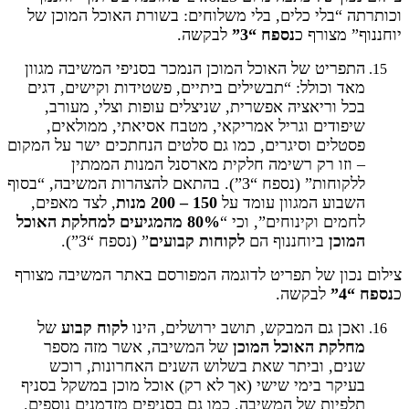
וכותרתה “בלי כלים, בלי משלוחים: בשורת האוכל המוכן של
יוחננוף” מצורף כ
נספח “3”
לבקשה.
התפריט של האוכל המוכן הנמכר בסניפי המשיבה מגוון
מאד וכולל: “תבשילים ביתיים, פשטידות וקישים, דגים
בכל וריאציה אפשרית, שניצלים עופות וצלי, מעורב,
שיפודים וגריל אמריקאי, מטבח אסיאתי, ממולאים,
פסטלים וסיגרים, כמו גם סלטים הנחתכים ישר על המקום
– וזו רק רשימה חלקית מארסנל המנות הממתין
ללקוחות” (נספח “3”). בהתאם להצהרות המשיבה, “בסוף
השבוע המגוון עומד על
150 – 200 מנות
, לצד מאפים,
לחמים וקינוחים”, וכי “
80% מהמגיעים למחלקת האוכל
המוכן
ביוחננוף הם
לקוחות קבועים
” (נספח “3”).
צילום נכון של תפריט לדוגמה המפורסם באתר המשיבה מצורף
כ
נספח “4”
לבקשה.
ואכן גם המבקש, תושב ירושלים, הינו
לקוח קבוע
של
מחלקת האוכל המוכן
של המשיבה, אשר מזה מספר
שנים, וביתר שאת בשלוש השנים האחרונות, רוכש
בעיקר בימי שישי (אך לא רק) אוכל מוכן במשקל בסניף
תלפיות של המשיבה, כמו גם בסניפים מזדמנים נוספים.