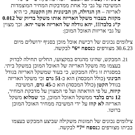
המשיבה על גבי כל אחת ממדבקות המחיר המוצמדות
לאריזה –
הן הגדולה, הן הבינונית והן הקטנה
, כי היא
מקזזת בעבור משקל האריזה אותו משקל בדיוק של 0.012
ק”ג בלבד!!!
,
יהא גודלה של האריזה
אשר יהא
. וכך מצוין
על גבי אריזות האוכל המוכן:
צילומים נכונים של רכישת אוכל מוכן בסניף ירושלים מיום
30.6.23 מצורפים כ
נספח “6”
לבקשה.
המבקש, שהינו מהנדס במקצועו, החליט תחילה לבדוק
בעצמו מה משקל האריזה של האוכל המוכן במשקל ביתי.
במסגרת זו גילה המבקש, כי בעוד שמשקל האריזה בגודל
הבינוני
(כולל המכסה) הוא כ-
51 גרם
וכי משקל האריזה
בגודל
הקטן
(כולל המכסה) הוא כ-
45 גרם
, המשיבה
קיזזה
, על פי הודאתה ועל פי המצוין על מדבקת המחיר,
12 גרם בלבד
ממשקל האוכל המוכן, כך
שמלוא
משקל
האריזה
לא קוזז
על ידי המשיבה ממחיר האוכל המוכן
ברוטו.
צילומים נכונים של תמונות משקילה שביצע המבקש בעצמו
בביתו מצורפים כ
נספח “7”
לבקשה.