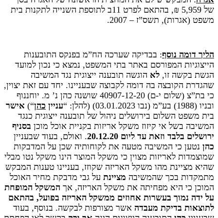
של 5,959 ₪, בהתאם לפרט 11ב לתוספת השנייה לתקנות בית
משפט (אגרות), תשס”ז – 2007.
הליך דומה נוסף
: בבדיקה שערכה הח”מ בפנקס התובענות
הייצוגיות המפורסם באתר בתי המשפט, נמצא כי נכון למועד
הגשת בקשה זו,
לא
הוגשה תובענה ייצוגית נגד המשיבה
שהגדרת הקובצה בה דומה לקבוצה שבעניינו. יחד עם זאת יצוין,
כי בת”צ (שלום י-ם) 40907-12-20 שושנה כהן נ’ מ. יוחננוף
ובניו (1988) בע”מ (נבו 03.01.2023)‏‏ (להלן: “
עניין
כהן
“)
אישר
בית משפט השלום בירושלים ניהול של תובענה ייצוגית כנגד
המשיבה בשל אי קיזוז משקל אריזות בקניית אוכל מוכן
בסניף
ירושלים
בלבד
וזאת עד ליום 20.12.20
. ואולם, בעוד שבעניין
כהן
נטען כי המשיבה מטעה את לקוחותיה שכן על המדבקות
שמוצמדות לאריזות מצוין כי משקל המוצר הינו משקל נטו מבלי
שהיא מציינת מהו משקל האריזה שקוזז, בעניינו טענות המבקש
מתמקדות בכך שהמשיבה
מציינת
על גבי מדבקת מחיר האוכל
המוכן כי היא מפחיתה את משקל האריזה, אך
המשקל המופחת
על ידה נמוך בעשרות אחוזים ממשקל האריזה בפועל, בהתאם
לתוצאות בדיקת מעבדה
אשר מצורפות לבקשה. בנוסף, בעוד
שבעניין
כהן
התובענה הייצוגית הינה
אך ורק
בקשר לאי הפחתת