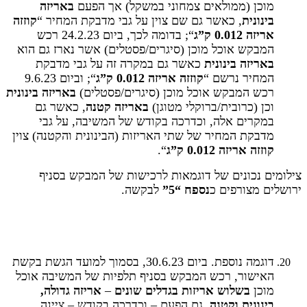
מוכן (ממולאים צמחוני במשקל) אך הפעם
באריזה
בינונית
, כאשר גם שם צוין על גבי מדבקת המחיר “
קוזזה
אריזה 0.012 ק”ג
“; בדומה לכך, ביום 24.2.23 רכש
המבקש אוכל מוכן (סיגרים/פסטלים) אשר נארז גם הוא
באריזה בינונית
כאשר גם במקרה זה על גבי מדבקת
המחיר נרשם “
קוזזה אריזה 0.012 ק”ג
“; וביום 9.6.23
רכש המבקש אוכל מוכן (סיגרים/פסטלים)
באריזה בינונית
וכן (כרובית/ברוקלי מטוגן)
באריזה קטנה
, כאשר גם
במקרים אלה, וכדרכה בקודש של המשיבה, על גבי
מדבקת המחיר של שתי האריזות (הבינונית והקטנה) צוין
קוזזה אריזה 0.012 ק”ג
“.
צילומים נכונים של דוגמאות לרכישות של המבקש בסניף
ירושלים מצורפים כ
נספח “5”
לבקשה.
דוגמה נוספת. ביום 30.6.23, בסמוך למועד הגשת בקשת
האישור, רכש המבקש בסניף תלפיות של המשיבה אוכל
מוכן
בשלוש אריזות בגדלים שונים
–
אריזה גדולה,
בינונית וקטנה
. גם הפעם – וכדרכה בקודש – ציינה