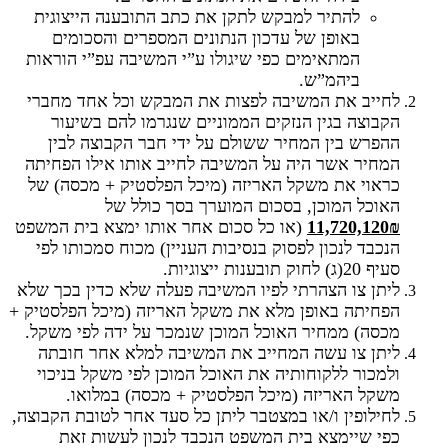
להתיר למבקש לתקן את כתב התובענה הייצוגית
באופן של עדכון הנתונים המספרים והסכומים
המתאימים כפי שיגולו ע”י המשיבה עפ”י הוראות
ביהמ”ש.
לחייב את המשיבה לפצות את המבקש וכל אחד מחברי
הקבוצה בגין הנזקים הממוניים שנגרמו להם בשיעור
ההפרש בין המחיר ששולם על ידי חבר הקבוצה לבין
המחיר אשר היה על המשיבה לחייב אותו אילו הפחיתה
כראוי את משקל האריזה (מיכל הפלסטיק + מכסה) של
האוכל המוכן, בסכום המוערך בסך כולל של
11,720,120₪
(או כל סכום אחר אותו ימצא בית המשפט
הנכבד לנכון לפסוק בנסיבות העניין) מכוח סמכותו לפי
סעיף 20(ג) לחוק תובענות ייצוגיות.
ליתן צו הצהרתי לפיו המשיבה פעלה שלא כדין בכך שלא
הפחיתה באופן מלא את משקל האריזה (מיכל הפלסטיק +
מכסה) ממחיר האוכל המוכן שנמכר על ידה לפי משקל.
ליתן צו עשה המחייב את המשיבה למלא אחר חובתה
ולמכור ללקוחותיה את האוכל המוכן לפי משקל בניכוי
משקל האריזה (מיכל הפלסטיק + מכסה) במלואו.
לחילופין ו/או במצטבר ליתן כל סעד אחר לטובת הקבוצה,
כפי שיימצא בית המשפט הנכבד לנכון לעשות זאת