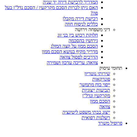
המדריך לרכישת דירה יד שניה
האם ניתן לכרות הסכם מקרקעין / הסכם נדל”ן בעל
פה?
רכישת דירה מקבלן
כללים לניסוח חוזה
דיני משפחה וירושה
חלוקת רכוש בין בני זוג
גירושין בהסכמה
הסכם ממון על קצה המזלג
מדריך מקיף בנושא הסכם ממון
הדרכים לפסול צוואה
צוואה: עריכה עדכון ושמירה
תחומי עיסוק
שירותי נוטריון
פונדקאות
ייפוי כוח מתמשך
תביעות ייצוגיות
מקרקעין ונדל"ן
הסכם ממון
צוואה
ייצוג בבתי משפט ליטיגציה
רשלנות רפואית
פרופיל משרד