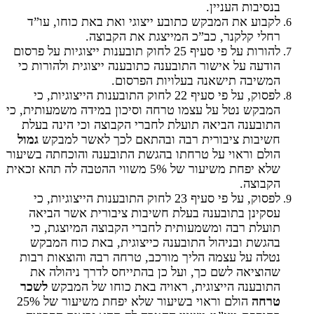
בנסיבות העניין.
לקבוע את המבקש כתובע ייצוגי ואת באת כוחו, עו”ד
רחלי קלקנר, כב”כ המייצגת את הקבוצה.
להורות על פי סעיף 25 לחוק תובענות ייצוגיות על פרסום
הודעה על אישור התובענה כתובענה ייצוגית ולהורות כי
המשיבה תישאנה בעלויות הפרסום.
לפסוק, על פי סעיף 22 לחוק התובענות הייצוגיות, כי
המבקש נטל על עצמו טרחה וסיכון במידה משמעותית, כי
התובענה הביאה תועלת לחברי הקבוצה וכי הינה בעלת
חשיבות ציבורית רבה ובהתאם לכך לאשר למבקש
גמול
הולם וראוי על טרחתו בהגשת התובענה והוכחתה בשיעור
שלא יפחת משיעור של 5% משווי ההטבה לה תהא זכאית
הקבוצה.
לפסוק, על פי סעיף 23 לחוק התובענות הייצוגיות, כי
עסקינן בתובענה בעלת חשיבות ציבורית אשר הביאה
תועלת רבה ומשמעותית לחברי הקבוצה המיוצגת, כי
בהגשת ובניהול התובענה כייצוגית, באת כוח המבקש
נטלה על עצמה הליך מורכב, טרחה רבה והוצאות רבות
שהוציאה לשם כך, ועל כן בהתייחס לדרך ניהולה את
התובענה הייצוגית, ראויה באת כוחו של המבקש
לשכר
טרחה
הולם וראוי בשיעור שלא יפחת משיעור של 25%