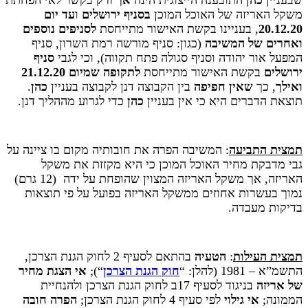
משקל האריזה של האוכל המוכן
בסניף ירושלים
ו
עד יום
20.12.20
, בעניינו בקשת האישור מתייחסת
לסניפים נוספים
ואחרים של המשיבה
(כגון: סניף מורשה רמת השרון, סניף
המפעל אור יהודה וסניף סגולה פתח תקווה), וכי לגבי
סניף
ירושלים
בקשת האישור מתייחסת
לתקופה שמיום 21.12.20
ואילך
, כך
שאין חפיפה
בין הקבוצה דנן לקבוצה בעניין
כהן
.
תוצאת הדברים היא כי אין בעניין
כהן
כדי לגרוע מההליך דנן.
תמצית התביעה
: המשיבה הפרה את חובותיה מקום בו ציינה על
גבי מדבקת מחיר האוכל המוכן כי היא מקזזת את משקל
האריזה, אך משקל האריזה המצוין שהופחת על ידה (12 גרם)
נמוך בעשרות אחוזים ממשקל האריזה בפועל על פי תוצאות
בדיקות מעבדה.
ת
מצית העילות
:
הטעיה
בהתאם לסעיף 2 לחוק הגנת הצרכן,
התשמ”א – 1981 (להלן: “
חוק הגנת הצרכן
“);
אי הצגת מחיר
של אריזה
בניגוד לסעיף 17ב לחוק הגנת הצרכן ולהנחיית
הממונה;
אי גילוי
לפי סעיף 4 לחוק הגנת הצרכן;
הפרה חובה