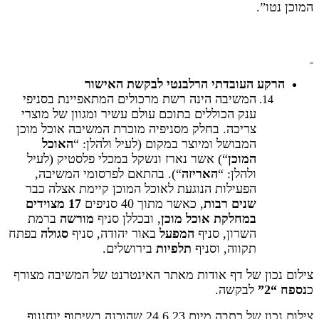
המוכן נטו”.
הרקע העובדתי הרלבנטי לבקשת האישור
המשיבה הינה רשת מרכולים המתאפיינת בסניפי
ענק הכוללים בתוכם עולם עשיר ומגוון של מוצרי
צריכה. בחלק מסניפיה מוכרת המשיבה אוכל מוכן
המבושל ומיוצר במקום (לעיל ולהלן: “
האוכל
המוכן
“) אשר נארז ונשקל במכלי פלסטיק (לעיל
ולהלן: “
האריזה
“). בהתאם לפרסומי המשיבה,
הפעילות הנוגעת לאוכל המוכן קיימת אצלה כבר
שנים רבות
, כאשר מתוך 40 סניפים
17 מצוידים
במחלקת אוכל מוכן
, ובכללן סניף
מורשה
ברמת
השרון, סניף
המפעל
באור יהודה, סניף
סגולה
בפתח
תקווה, וסניף
תלפיות
בירושלים.
צילום נכון של דף אודות מאתר האינטרנט של המשיבה מצורף
כ
נספח “2”
לבקשה.
צילום נכון של כתבה מיום 24.6.23 שהוכנה בשיתוף יוחננוף