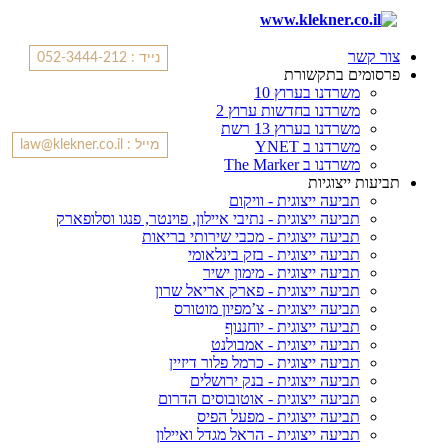
צור קשר
נייד : 052-3444-212
פרסומים בתקשורת
משרדנו בערוץ 10
משרדנו בחדשות ערוץ 2
משרדנו בערוץ 13 רשת
משרדנו ב YNET
מייל : law@klekner.co.il
משרדנו ב The Marker
תביעות ייצוגיות
תביעה ייצוגית - וויקום
תביעה ייצוגית - נתיבי איילון, פוינטר, פנגו וסלופארק
תביעה ייצוגית - מכבי שירותי בריאות
תביעה ייצוגית - בזק בינלאומי
תביעה ייצוגית - מימון ישיר
תביעה ייצוגית - פארק אריאל שרון
תביעה ייצוגית - צ’מפיון מוטורס
תביעה ייצוגית - יוחננוף
תביעה ייצוגית - אמבולנט
תביעה ייצוגית - כרמל פלור דיזיין
תביעה ייצוגית - בנק ירושלים
תביעה ייצוגית - אוטובוסים הדרום
תביעה ייצוגית - מפעל הפיס
תביעה ייצוגית - הראל מגדל ואיילון