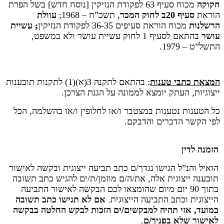
חקוקה
מכוח סעיף 63 לפקודת הנזיקין [נוסח חדש] בשל הפרת
הוראת
סעיף 20ב לחוק המכר
, תשכ”ח – 1968;
עוולת
הרשלנות
מכוח הוראת סעיפים 36-35 לפקודת הנזיקין
; עשיית
עושר
בהתאם לסעיף 1 לחוק עשיית עושר ולא במשפט,
התשל”ט – 1979.
המצאת כתבי טענות
: בהתאם לתקנה 3(א)(1) לתקנות תובענות
ייצוגיות, העתק יומצא לממונה על הגנת הצרכן.
כל הטענות נטענות במצטבר ו/או לחלופין ו/או בהשלמה, הכל
לפי הקשר הדברים והדבקם.
הזמנה לדין
הואיל והנ”ל הגישו נגדך/ם כתב תביעה ייצוגית ובקשה לאישור
תובענה ייצוגית אלה, את/ה/ם מוזמן/ת/ים להגיש כתב תשובה
בתוך 90 יום מיום שהומצאו לכם הבקשה לאישור התביעה
הייצוגית וכתב התביעה הייצוגית.
אם לא תגישו כתב תשובה
במועד, אזי תהיה למבקשים/ים הזכות לבקש החלטה בבקשה
לאישור שלא בפניך/ם
.