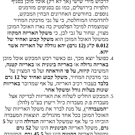
לרכוש מידי שישי (אך לא רק) אוכל מוכן בסניף
תלפיות בירושלים, כמו גם בסניפים מזדמנים
נוספים. בחודשים האחרונים הבחין המבקש,
לתדהמתו המוחלטת, כי על גבי מדבקת המחיר
שמוצמדת למיכל הפלסטיק בה נארז האוכל המוכן
מצוין, שחור על גבי לבן, כי
משקל האריזה המקוזז
ממשקל האוכל המוכן הוא
משקל קבוע ואחיד של
0.012 ק”ג (12 גרם) יהא גודלה של האריזה אשר
יהא
.
כפועל יוצא מכך, גם כאשר רכש המבקש אוכל מוכן
באריזה גדולה
או
באריזה בינונית
או
באריזה
קטנה
,
המשיבה
קיזזה, על פי הודאתה
ועל פי המצוין על
גבי מדבקת המחיר,
משקל קבוע ואחיד של 12 גרם
בלבד
בעבור רכיב האריזה, על אף שמדובר
באריזות
שונות בעלות גודל ומשקל אחר
.
המבקש החליט לשלוח את האריזות לבדיקה אצל
מעבדת פ.ק מעבדות כיול וייעוץ בע”מ (להלן:
“
המעבדה
“), על מנת לברר את משקל האריזות של
האוכל המוכן בכל אחד מהגדלים. תוצאות המעבדה
הוכיחו כי על אף שמשקל האריזה
הגדולה
הינו של
5
גרם
, משקל האריזה
הבינונית
הינו של
52 גרם
ומשקל האריזה
הקטנה
הינו של
45.5 גרם
, המשיבה,