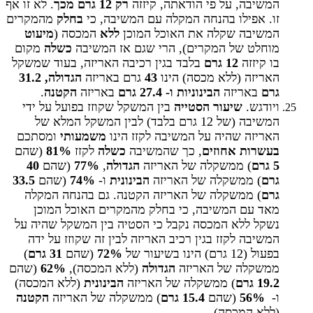
המשיבה, על פי הודאתה, קיזזה
רק 12 גרם מכך
. לא זו אף
זו. אפילו בהנחה המקלה עם המשיבה, כי
בחלק
מהמקרים
המשיבה שקלה את האוכל המוכן
ללא
המכסה (
מיעוט
מוחלט של המקרים), הרי שגם אז המשיבה
כשלה
מקום
בו קיזזה
12 גרם
בלבד בגין רכיבה האריזה, בעוד שמשקל
האריזה (ללא מכסה) הינו
43
גרם באריזה
הגדולה, 31.2
גרם
באריזה
הבינוניות ו- 27.4 גרם
באריזה
הקטנה
.
ויודגש.
שיעור הסטייה
בין המשקל שקוזז בפועל על ידי
המשיבה (של 12 גרם בלבד) לבין המשקל המלא של
האריזה שהיה על המשיבה לקזז הינו
משמעותי
ומסתכם
בעשרות אחוזים
, כך שהמשיבה
כשלה
לקזז
81%
(שהם
5 גרם
) ממשקלה של האריזה
הגדולה
,
77%
(שהם
40
גרם
) ממשקלה של האריזה
הבינונית
ו-
74%
(שהם
33.5
גרם
) ממשקלה של האריזה הקטנה. גם בהנחה המקלה
מאד עם המשיבה, כי בחלק מהמקרים האוכל המוכן
נשקל ללא המכסה נקבל כי הסטיה בין המשקל שהיה על
המשיבה לקזז בגין רכיב האריזה לבין זה שקוזז על ידה
בפעול (12 גרם) הינו בשיעור של
72%
(שהם
31 גרם
)
ממשקלה של האריזה
הגדולה
(ללא המכסה),
62%
(שהם
19.2 גרם
) ממשקלה של האריזה
הבינונית
(ללא המכסה)
ו-
56%
(שהם
15.4 גרם
) ממשקלה של האריזה
הקטנה
(ללא המכסה).