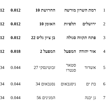
1
רמת השרון
מורשה
החרושת 10
0.012
012
2
ירושלים
תלפיות
האומן 10
0.012
012
3
פתח תקווה
סגולה
בן ציון גליס 22
0.012
012
4
אור יהודה
המפעל
המפעל 2
0.018
012
סטאר
5
אשדוד
זבוטינסקי 27
0.044
034
סנטרו
6
בת ים
ניסנבאום
נסנבאום 34
0.044
034
7
גן יבנה
המגינים 56
0.044
034