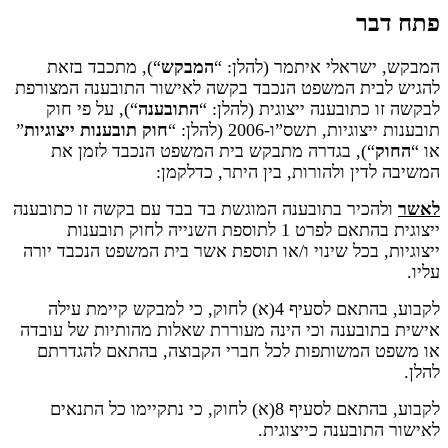
פתח דבר
המבקש, ישראלי איתמר (להלן: “
המבקש
“), מתכבד בזאת
להגיש לבית המשפט הנכבד בקשה לאישור התובענה המצורפת
לבקשה זו כתובענה ייצוגית (להלן: “
התובענה
“), על פי חוק
תובענות ייצוגיות, תשס”ו-2006 (להלן: “
חוק תובענות ייצוגיות
”
או “
החוק
“), בגדרה מתבקש בית המשפט הנכבד לזמן את
המשיבה לדין ולהורות, בין היתר, כדלקמן:
לאשר
ולהכיר בתובענה המוגשת בד בבד עם בקשה זו כתובענה
ייצוגית בהתאם לפרט 1 לתוספת השנייה לחוק תובענות
ייצוגיות, בכל שינוי ו/או תוספת אשר בית המשפט הנכבד יורה
עליו.
לקבוע, בהתאם לסעיף 4(א) לחוק, כי למבקש קיימת עילה
אישית בתובענה וכי הינה מעוררת שאלות מהותיות של עובדה
או משפט המשותפות לכל חברי הקבוצה, בהתאם להגדרתם
להלן.
לקבוע, בהתאם לסעיף 8(א) לחוק, כי נתקיימו כל התנאים
לאישור התובענה כייצוגית.