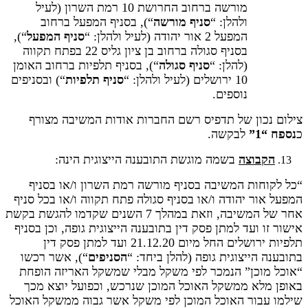
מורשה ברחוב החרושת 10 רמת השרון (לעיל
ולהלן: “
סניף מורשה
“), בסניף המפעל ברחוב
המפעל 2 אור יהודה (לעיל ולהלן: “
סניף המפעל
“),
בסניף סגולה ברחוב בן ציון גליס 22 בפתח תקווה
(להלן: “
סניף סגולה
“), בסניף תלפיות ברחוב האומן
10 ירושלים (לעיל ולהלן: “
סניף תלפיות
“) ובסניפים
נוספים.
צילום נכון של תדפיס רשם החברות אודות המשיבה מצורף
כ
נספח “1”
לבקשה.
הקבוצה
בשמה מוגשת התובענה הייצוגית הינה:
“כל לקוחות המשיבה בסניף מורשה רמת השרון ו/או בסניף
המפעל אור יהודה ו/או בסניף סגולה פתח תקווה ו/או בכל סניף
אחר של המשיבה, וזאת במהלך 7 השנים שקדמו להגשת בקשת
אישור זו ועד למתן פסק דין בתובענה הייצוגית גופה, וכן בסניף
תלפיות ירושלים החל מיום 21.12.20 ועד למתן פסק דין
בתובענה הייצוגית גופה (להלן ביחד: “
הסניפים
“), אשר רכשו
“אוכל מוכן” הנמכר לפי משקל מבלי שמשקל האריזה הופחת
באופן מלא ממשקל האוכל המוכן שנרכש, וכפועל יוצא מכך
שילמו עבור האוכל המוכן לפי משקל אשר גבוה ממשקל האוכל