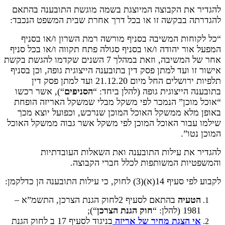
להגדיר את הקבוצה המיוצגת בשמה מוגשת התובענה בהתאם
להגדרתה בבקשה זו או בכל דרך אחרת שבית המשפט הנכבד:
“כל לקוחות המשיבה בסניף מורשה רמת השרון ו/או בסניף
המפעל אור יהודה ו/או בסניף סגולה פתח תקווה ו/או בכל סניף
אחר של המשיבה, וזאת במהלך 7 השנים שקדמו להגשת בקשת
אישור זו ועד למתן פסק דין בתובענה הייצוגית גופה, וכן בסניף
תלפיות ירושלים החל מיום 21.12.20 ועד למתן פסק דין
בתובענה הייצוגית גופה (להלן ביחד: “
הסניפים
“), אשר רכשו
“אוכל מוכן” הנמכר לפי משקל מבלי שמשקל האריזה הופחת
באופן מלא ממשקל האוכל המוכן שנרכש, וכפועל יוצא מכך
שילמו עבור האוכל המוכן לפי משקל אשר גבוה ממשקל האוכל
המוכן נטו”.
להגדיר את עילות התובענה ואת השאלות העובדתיות
והמשפטיות המשותפות לכלל חברי הקבוצה.
לקבוע לפי סעיף 14(א)(3) לחוק, כי עילות התובענה הן כדלקמן:
הטעיה
בהתאם לסעיף 2לחוק הגנת הצרכן, התשמ”א –
1981 (להלן: “
חוק הגנת הצרכן
“);
אי הצגת מחיר של אריזה
בניגוד לסעיף 17 ב לחוק הגנת