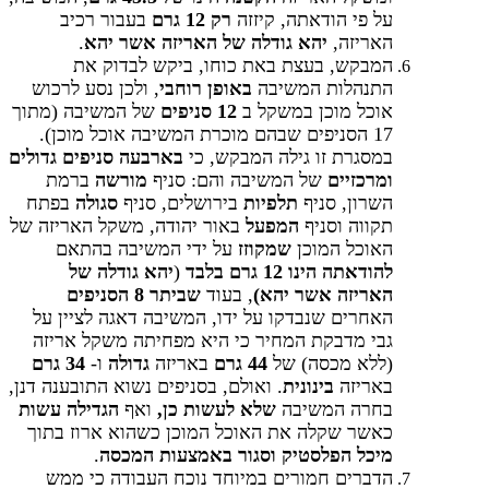
על פי הודאתה, קיזזה
רק 12 גרם
בעבור רכיב
האריזה,
יהא גודלה של האריזה אשר יהא
.
המבקש, בעצת באת כוחו, ביקש לבדוק את
התנהלות המשיבה
באופן רוחבי
, ולכן נסע לרכוש
אוכל מוכן במשקל ב
12 סניפים
של המשיבה (מתוך
17 הסניפים שבהם מוכרת המשיבה אוכל מוכן).
במסגרת זו גילה המבקש, כי
בארבעה סניפים גדולים
ומרכזיים
של המשיבה והם: סניף
מורשה
ברמת
השרון, סניף
תלפיות
בירושלים, סניף
סגולה
בפתח
תקווה וסניף
המפעל
באור יהודה, משקל האריזה של
האוכל המוכן
שמקוזז
על ידי המשיבה בהתאם
להודאתה הינו 12 גרם בלבד
(
יהא גודלה של
האריזה אשר יהא)
, בעוד
שביתר 8 הסניפים
האחרים שנבדקו על ידו, המשיבה דאגה לציין על
גבי מדבקת המחיר כי היא מפחיתה משקל אריזה
(ללא מכסה) של
44 גרם
באריזה
גדולה
ו-
34 גרם
באריזה
בינונית
. ואולם, בסניפים נשוא התובענה דנן,
בחרה המשיבה
שלא לעשות כן,
ואף
הגדילה עשות
כאשר שקלה את האוכל המוכן כשהוא ארוז בתוך
מיכל הפלסטיק
וסגור באמצעות המכסה
.
הדברים חמורים במיוחד נוכח העבודה כי ממש