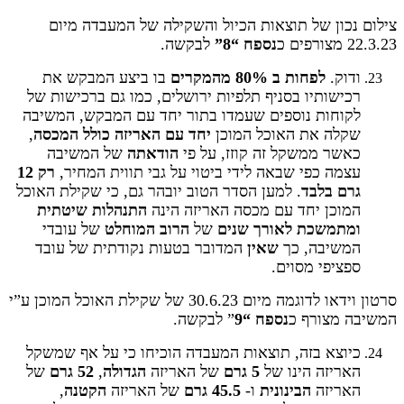
צילום נכון של תוצאות הכיול והשקילה של המעבדה מיום
22.3.23 מצורפים כ
נספח “8”
לבקשה.
ודוק.
לפחות ב 80% מהמקרים
בו ביצע המבקש את
רכישותיו בסניף תלפיות ירושלים, כמו גם ברכישות של
לקוחות נוספים שעמדו בתור יחד עם המבקש, המשיבה
שקלה את האוכל המוכן
יחד עם האריזה כולל המכסה
,
כאשר ממשקל זה קוזז, על פי
הודאתה
של המשיבה
עצמה כפי שבאה לידי ביטוי על גבי תווית המחיר,
רק 12
גרם בלבד
. למען הסדר הטוב יובהר גם, כי שקילת האוכל
המוכן יחד עם מכסה האריזה הינה
התנהלות שיטתית
ומתמשכת
לאורך שנים
של
הרוב המוחלט
של עובדי
המשיבה, כך
שאין
המדובר בטעות נקודתית של עובד
ספציפי מסוים.
סרטון וידאו לדוגמה מיום 30.6.23 של שקילת האוכל המוכן ע”י
המשיבה מצורף כ
נספח “9
” לבקשה.
כיוצא בזה, תוצאות המעבדה הוכיחו כי על אף שמשקל
האריזה הינו של
5
גרם
של האריזה
הגדולה
,
52 גרם
של
האריזה
הבינונית
ו-
45.5 גרם
של האריזה
הקטנה
,