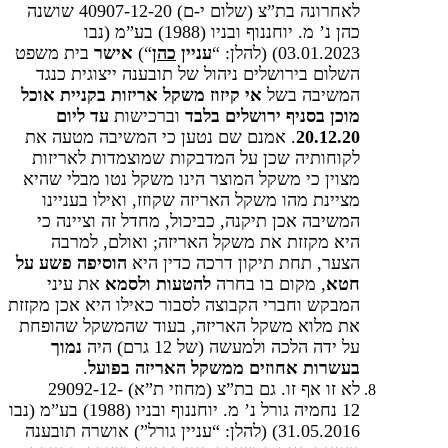
לאחרונה בת”צ (שלום י-ם) 40907-12-20 שושנה
כהן נ’ מ. יוחננוף ובניו (1988) בע”מ (נבו
03.01.2023)‏‏ (להלן: “
עניין
כהן
“)
אישר
בית משפט
השלום בירושלים ניהול של תובענה ייצוגית כנגד
המשיבה בשל
אי קיזוז משקל אריזות בקניית אוכל
מוכן
בסניף ירושלים
בלבד
וברכישות
עד ליום
20.12.20
. אמנם שם נטען כי המשיבה מטעה את
לקוחותיה שכן על המדבקות שמוצמדות לאריזות
מצוין כי משקל המוצר הינו משקל נטו מבלי שהיא
מציינת מהו משקל האריזה שקוזז, ואילו בעניינו
המשיבה אכן תיקנה, כביכול, מחדל זה וציינה כי
היא מקזזת את משקל האריזה; ואולם, למרבה
הצער, תחת תיקון דרכה כדין היא
הוסיפה פשע על
חטא
, מקום בו בחרה
להטעות ולסמא
את עיני
המבקש וחברי הקבוצה לסבור כאילו היא אכן מקזזת
את מלוא משקל האריזה, בעוד שהמשקל שהופחת
על ידה הלכה ולמעשה (של 12 גרם) היה
נמוך
בעשרות אחוזים ממשקל האריזה בפועל
.
לא זו אף זו. גם בת”צ (מחוזי ת”א) 29092-12-
12 נחמיה גורל נ’ מ. יוחננוף ובניו (1988) בע”מ (נבו
31.05.2016) (להלן: “עניין גורל”) אושרה תובענה