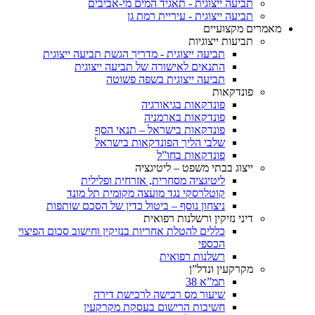
תביעה ייצוגית - תאגיד המים מי-אביבים
תביעה ייצוגית - עיריית רמת גן
מאמרים מקצועיים
תביעות ייצוגיות
תביעה ייצוגית - מדריך
הגשת תביעה ייצוגית
התנאים לאישורה של תביעה ייצוגית
תביעה ייצוגית בשפה פשוטה
פונדקאות
פונדקאות בגיאורגיה
פונדקאות בארמניה
פונדקאות בישראל – תנאי הסף
שלבי הליך הפונדקאות בישראל
פונדקאות בחו”ל
ייצוג בבתי משפט – ליטיגציה
ליטיגציה מסחרית, אזרחית ופלילית
קוטלרסקי נגד מועצה מקומית תל מונד
ניצחון נוסף – ביטול כדין של הסכם שותפות
דיני נזיקין ורשלנות רפואית
כללים להטלת אחריות בנזיקין וחישוב סכום הפיצוי
הכספי
רשלנות רפואית
מקרקעין ונדל”ן
תמ”א 38
שיעור מס רכישה לרכישת דירה
חשיבות הרישום בעסקת מקרקעין