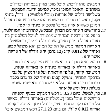
המבקש נוהג לרכוש אוכל מוכן מגוון בכמויות ובגדלים
משתנים. האוכל המוכן נמכר, למיטב ידיעת המבקש,
בשלושה גדלים של אריזות
(מכלי פלסטיק) –
גדול, בינוני
וקטן
, כאשר במרבית רכישותיו המבקש רוכש את האוכל
המוכן כשהוא ארוז במיכל פלסטיק
בינוני
או
קטן.
בחודשים האחרונים הבחין המבקש, לתדהמתו המוחלטת,
כי על גבי מדבקת המחיר שמוצמדת למיכל הפלסטיק בה
נארז האוכל המוכן מצוין, שחור על גבי לבן, כי
משקל
האריזה המקוזז
ממשקל האוכל המוכן הוא
משקל קבוע
ואחיד של 0.012 ק”ג (12 גרם) יהא גודלה של האריזה
אשר יהא
.
כפועל יוצא מכך, גם כאשר רכש המבקש אוכל מוכן
באריזה גדולה
או
באריזה בינונית
או
באריזה
קטנה
,
המשיבה
קיזזה, על פי הודאתה
ועל פי המצוין על גבי
מדבקת המחיר,
משקל קבוע ואחיד של 12 גרם בלבד
בעבור רכיב האריזה, על אף שמדובר
באריזות שונות
בעלות גודל ומשקל אחר
.
כך, למשל, ביום 3.3.23 רכש המבקש בסניף תלפיות
בירושלים אוכל מוכן (שניצלונים)
באריזה גדולה
, כאשר
על גבי מדבקת המחיר, צוין, ברחל ביתך הקטנה “
קוזזה
אריזה 0.012 ק”ג
“; גם ביום 27.1.23 רכש המבקש אוכל