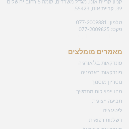
קניון קריית אונו, מגדל משרדים, קומה 5 רחוב ירושלים
m
p
k
39, קריית אונו, 55423.
נייד : 052-3444-212
טלפון
: 077-2009881
פקס: 077-2009825
מייל: law@klekner.co.il
מאמרים מומלצים
פונדקאות בג׳אורגיה
פונדקאות בארמניה
נוטריון מוסמך
מהו ייפוי כוח מתמשך
תביעה ייצוגית
ליטיגציה
רשלנות רפואית