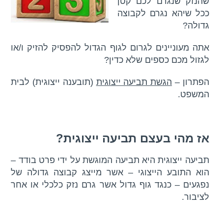
שהנזק שנגרם לכם קטן
סמן קישורים
font_download
ככל שיהא נגרם לקבוצה
m
p
k
גדולה?
לאפס
cached
את
אתה מעוניינים לגרום לגוף הגדול להפסיק להזיק ו/או
כל
האפשרויות
לגזול מכם כספים שלא כדין?
הפתרון –
הגשת תביעה ייצוגית
(תובענה ייצוגית) לבית
המשפט.
אז מהי בעצם תביעה ייצוגית?
תביעה ייצוגית היא תביעה המוגשת על ידי פרט בודד –
הוא התובע הייצוגי – אשר מייצג קבוצה גדולה של
נפגעים – כנגד גוף גדול אשר גרם נזק כלכלי או אחר
לציבור.