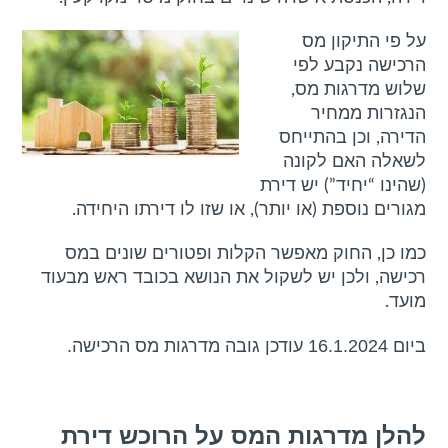
סמן קישורים
font_download
m
p
k
על פי התיקון מס
לאפס
cached
הרכישה נקבע לפי
את
שלוש מדרגות מס,
כל
הנגזרות ממחיר
האפשרויות
הדירה, וכן בהתייחס
לשאלה האם לקונה
(שהינו “יחיד”) יש דירת
מגורים נוספת (או יותר), או שזו לו דירתו היחידה.
כמו כן, החוק מאפשר הקלות ופטורים שונים במס
רכישה, ולכן יש לשקול את הנושא בכובד ראש מבעוד
מועד.
ביום 16.1.2024 עודכן גובה מדרגות מס הרכישה.
להלן מדרגות המס על הרוכש דירת