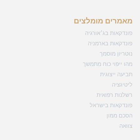
מייל: law@klekner.co.il
מאמרים מומלצים
פונדקאות בג׳אורגיה
פונדקאות בארמניה
נוטריון מוסמך
מהו ייפוי כוח מתמשך
תביעה ייצוגית
ליטיגציה
רשלנות רפואית
פונדקאות בישראל
הסכם ממון
צוואה