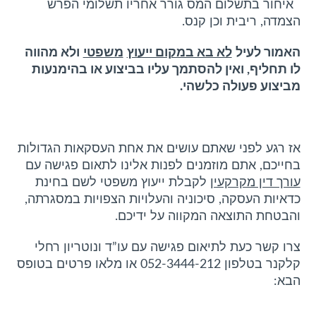
איחור בתשלום המס גורר אחריו תשלומי הפרש
הצמדה, ריבית וכן קנס.
האמור לעיל
לא בא במקום ייעוץ
משפטי
ולא מהווה
לו תחליף, ואין להסתמך עליו בביצוע או בהימנעות
מביצוע פעולה כלשהי.
אז רגע לפני שאתם עושים את אחת העסקאות הגדולות
בחייכם, אתם מוזמנים לפנות אלינו לתאום פגישה עם
עורך דין מקרקעין
לקבלת ייעוץ משפטי לשם בחינת
כדאיות העסקה, סיכוניה והעלויות הצפויות במסגרתה,
והבטחת התוצאה המקווה על ידיכם.
צרו קשר כעת לתיאום פגישה עם עו”ד ונוטריון רחלי
קלקנר בטלפון 052-3444-212 או מלאו פרטים בטופס
הבא: