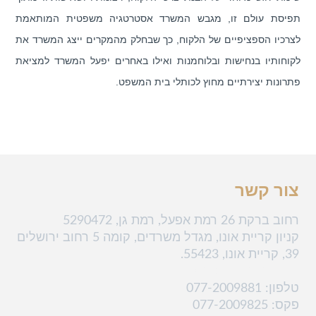
תפיסת עולם זו, מגבש המשרד אסטרטגיה משפטית המותאמת
לצרכיו הספציפיים של הלקוח, כך שבחלק מהמקרים ייצג המשרד את
לקוחותיו בנחישות ובלוחמנות ואילו באחרים יפעל המשרד למציאת
פתרונות יצירתיים מחוץ לכותלי בית המשפט.
צור קשר
רחוב ברקת 26 רמת אפעל, רמת גן, 5290472
קניון קריית אונו, מגדל משרדים, קומה 5 רחוב ירושלים
39, קריית אונו, 55423.
נייד : 052-3444-212
טלפון
: 077-2009881
פקס: 077-2009825