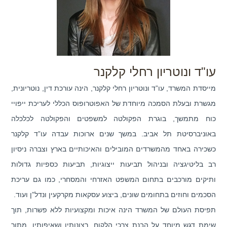
עו"ד ונוטריון רחלי קלקנר
מייסדת המשרד, עו”ד ונוטריון רחלי קלקנר, הינה עורכת דין, נוטריונית,
מגשרת ובעלת הסמכה מיוחדת של האפוטרופוס הכללי לעריכת ייפויי
כוח מתמשך, בוגרת הפקולטה למשפטים והפקולטה לכלכלה
באוניברסיטת תל אביב. במשך שנים ארוכות עבדה עו”ד קלקנר
כשכירה באחד מהמשרדים המובילים והאיכותיים בארץ וצברה ניסיון
רב בליטיגציה ובניהול תביעות ייצוגיות, תביעות כספיות גדולות
ותיקים מורכבים בתחום המשפט האזרחי והמסחרי, כמו גם עריכת
הסכמים וחוזים בתחומים שונים, ביצוע עסקאות מקרקעין ונדל”ן ועוד.
תפיסת העולם של המשרד הינה איכות ומקצועיות ללא פשרות, תוך
שימת דגש מיוחד על הבנת צרכי הלקוח, רצונותיו ושאיפותיו. מתוך