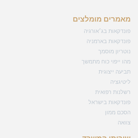
מייל: law@klekner.co.il
מאמרים מומלצים
פונדקאות בג׳אורגיה
פונדקאות בארמניה
נוטריון מוסמך
מהו ייפוי כוח מתמשך
תביעה ייצוגית
ליטיגציה
רשלנות רפואית
פונדקאות בישראל
הסכם ממון
צוואה