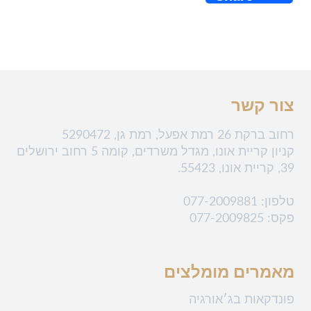
e
h
w
a
l
a
i
c
e
t
t
e
g
s
t
b
צור קשר
r
A
e
o
רחוב ברקת 26 רמת אפעל, רמת גן, 5290472
a
p
r
o
קניון קריית אונו, מגדל משרדים, קומה 5 רחוב ירושלים
m
p
k
39, קריית אונו, 55423.
נייד : 052-3444-212
טלפון
: 077-2009881
פקס: 077-2009825
מייל: law@klekner.co.il
מאמרים מומלצים
פונדקאות בג׳אורגיה