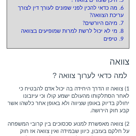
5.
היכן שומרים צוואה ?
סמן קישורים
font_download
6.
מה כדאי להכין לפני שפונים לעורך דין לצורך
m
p
k
עריכת הצוואה?
לאפס
cached
7.
מיהם היורשים?
את
כל
8.
מי לא יכול לרשת למרות שמופיעים בצוואה
האפשרויות
9.
טיפים
צוואה
למה כדאי לערוך צוואה ?
1) צוואה זו הדרך היחידה בה יכול אדם להבטיח כי
לאחר הסתלקותו מהעולם ישמע קולו וכי עיזבונו
יחולק בדיוק באופן שציווה ולא באופן אחר כלשהו אשר
קבע חוק הירושה.
2) צוואה מאפשרת למנוע סכסוכים בין קרובי המשפחה
על חלקם בעזבון, כיוון שבמידה ואין צוואה אז חוק