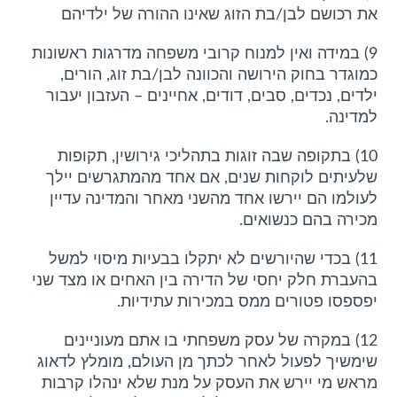
את רכושם לבן/בת הזוג שאינו ההורה של ילדיהם
9) במידה ואין למנוח קרובי משפחה מדרגות ראשונות
כמוגדר בחוק הירושה והכוונה לבן/בת זוג, הורים,
ילדים, נכדים, סבים, דודים, אחיינים – העזבון יעבור
למדינה.
10) בתקופה שבה זוגות בתהליכי גירושין, תקופות
שלעיתים לוקחות שנים, אם אחד מהמתגרשים יילך
לעולמו הם יירשו אחד מהשני מאחר והמדינה עדיין
מכירה בהם כנשואים.
11) בכדי שהיורשים לא יתקלו בבעיות מיסוי למשל
בהעברת חלק יחסי של הדירה בין האחים או מצד שני
יפספסו פטורים ממס במכירות עתידיות.
12) במקרה של עסק משפחתי בו אתם מעוניינים
שימשיך לפעול לאחר לכתך מן העולם, מומלץ לדאוג
מראש מי יירש את העסק על מנת שלא ינהלו קרבות