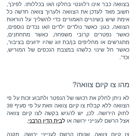
בצוואה כבר אינו רלוונטי בחלקו ו/או בכללותו. לפיכך,
חשוב מאד לעדכן את הצוואה ולערוך צוואה חדשה כל
אימת שיש בשינויים האמורים כדי להשליך על הוראות
הצוואה, כגון: כאשר נולדים ילדים ו/או נכדים נוספים,
כאשר נפטרים קרובי משפחה, כאשר מתחתנים,
מתגרשים או מחליפים בן/בת זוג שהיו ידועים בציבור,
כאשר חל שינוי כלשהו במצבת הנכסים של המוריש,
וכד’.
מהו צו קיום צוואה?
לא ניתן לחלק את רכושו של הנפטר ולתבוע זכות על פי
הצוואה ללא קבלת צו קיום צוואה וזאת על פי סעיף 39
לחוק הירושה. לכן, יש להגיש בקשה לצו קיום צוואה
אצל הרשם לענייני ירושה או
ל
בית הדין הרבני
.
צו קיום צוואה, שנותן הרשם לענייני ירושה, מקנה